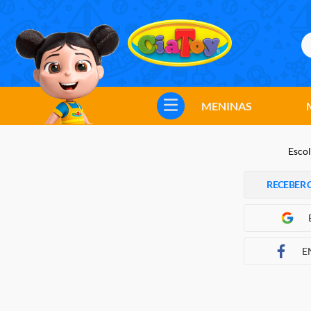
B
TERMOS MAIS BUSCADOS
1
º
meninos
MENINAS
2
º
marvel legends
3
º
barbie
Escol
4
º
master of the universe
RECEBER 
5
º
bebes
6
º
hot wheels
7
º
boneca
E
8
º
pokemon
9
º
jogos