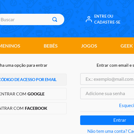
uscar
ENTRE OU
CADASTRE-SE
MENINOS
BEBÊS
JOGOS
GEEK
ha uma opção para entrar
Entrar com email e 
CÓDIGO DE ACESSO POR EMAIL
ENTRAR COM
GOOGLE
Esqueci
NTRAR COM
FACEBOOK
Entrar
Não tem uma conta? Ca