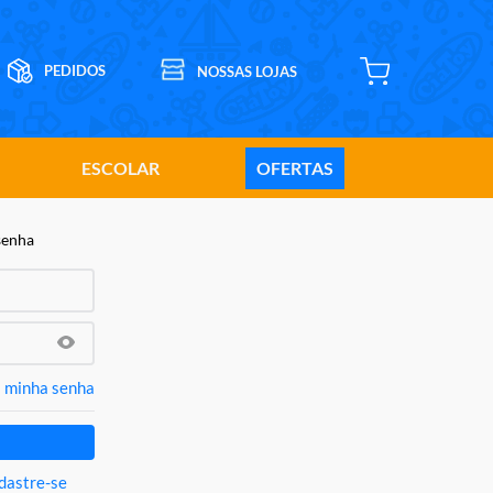
ESCOLAR
OFERTAS
senha
 minha senha
dastre-se