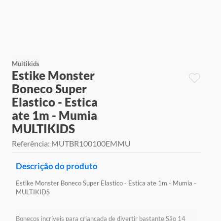
9
º
jogos
10
º
rainbow high
Multikids
Estike Monster
Boneco Super
Elastico - Estica
ate 1m - Mumia
MULTIKIDS
Referência
:
MUTBR100100EMMU
Descrição do produto
Estike Monster Boneco Super Elastico - Estica ate 1m - Mumia -
MULTIKIDS
Bonecos incríveis para criançada de divertir bastante São 14