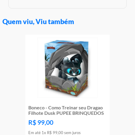
Quem viu, Viu também
Boneco - Como Treinar seu Dragao
Filhote Dusk PUPEE BRINQUEDOS
R$
99
,
00
Em até
1
x
R$
99
,
00
sem juros