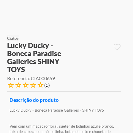
9
º
jogos
10
º
rainbow high
Ciatoy
Lucky Ducky -
Boneca Paradise
Galleries SHINY
TOYS
Referência
:
CIA000659
☆
☆
☆
☆
☆
(
0
)
Descrição do produto
Lucky Ducky - Boneca Paradise Galleries - SHINY TOYS
Vem com um macacão floral, suéter de bolinhas azul e branco,
faixa de cabeça com nó, patinha, botas de pato e chupeta de