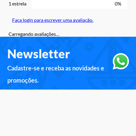
1 estrela
0%
Faça login para escrever uma avaliação.
Carregando avaliações…
Newsletter
Cadastre-se e receba as novidades e
promoções.
Inscreva-se