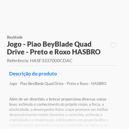
9
º
jogos
10
º
rainbow high
Beyblade
Jogo - Piao BeyBlade Quad
Drive - Preto e Roxo HASBRO
Referência
:
HASF3337000CDAC
Descrição do produto
Jogo - Piao BeyBlade Quad Drive - Preto e Roxo - HASBRO
Além de ser divertido, o brincar proporciona diversas coisas
boas: estimula o conhecimento do próprio corpo, a força, a
elasticidade, o desempenho físico, o que promove um melhor
desenvolvimento motor; favorece o raciocínio, estimula a
criatividade e a imaginação; a brincadeira em grupo facilita o
convívio social, ajudando a criança a entender as regras e os