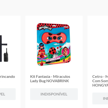
Marca: Hasbro
Modelo: Star Wars
Requer Pilhas: 2 Baterias 15V AAA LR03 (Não Inclusa)
Comprimento Aproximada do Produto: 78cm
Aviso: As cores podem variar entre as imagens mostradas acima e o pr
Imagens meramente ilustrativas
Garantia:
3 Meses Contra Defeitos De Fabricação
Brincando
Kit Fantasia - Miraculos
Cetro - M
S
Lady Bug NOVABRINK
Com Som 
HONGY
VEL
INDISPONÍVEL
IN