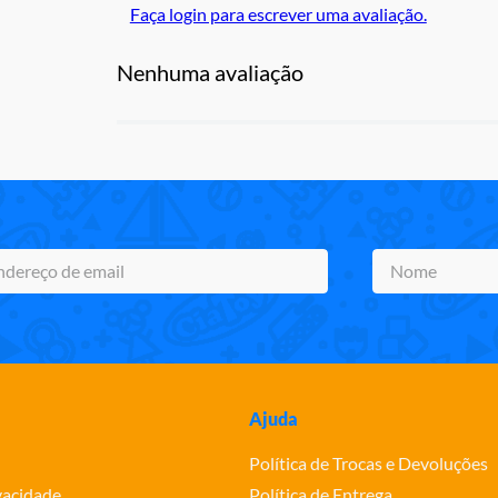
Faça login para escrever uma avaliação.
Nenhuma avaliação
Ajuda
Política de Trocas e Devoluções
ivacidade
Política de Entrega