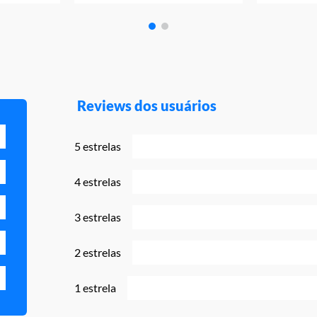
Reviews dos usuários
5 estrelas
4 estrelas
3 estrelas
2 estrelas
1 estrela