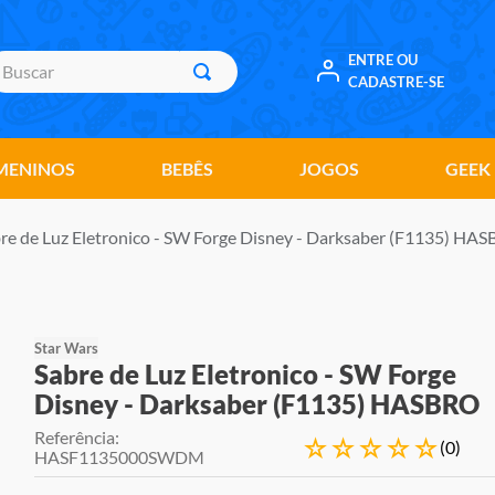
uscar
ENTRE OU
CADASTRE-SE
MENINOS
BEBÊS
JOGOS
GEEK
re de Luz Eletronico - SW Forge Disney - Darksaber (F1135) HA
Star Wars
Sabre de Luz Eletronico - SW Forge
Disney - Darksaber (F1135) HASBRO
Referência
:
☆
☆
☆
☆
☆
(
0
)
HASF1135000SWDM