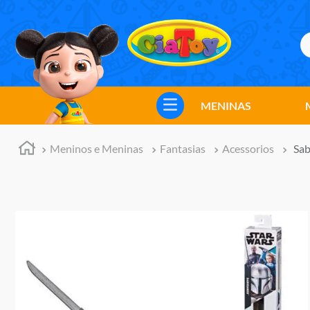
B
TERMOS MAIS BUSCADOS
1
º
meninos
MENINAS
2
º
marvel legends
3
º
barbie
Meninos e Meninas
Fantasias
Acessorios
Sab
4
º
master of the universe
5
º
hot wheels
6
º
bebes
7
º
boneca
8
º
pokemon
9
º
jogos