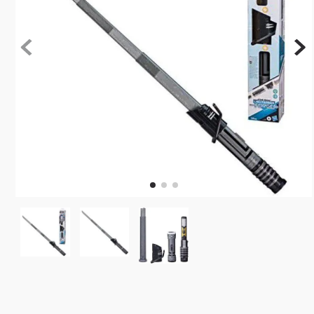
10
º
rainbow high