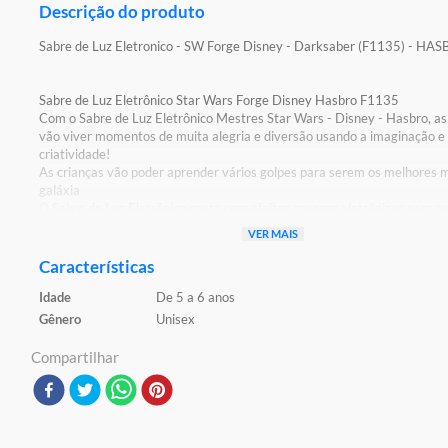
Descrição do produto
Sabre de Luz Eletronico - SW Forge Disney - Darksaber (F1135) - HA
Sabre de Luz Eletrônico Star Wars Forge Disney Hasbro F1135
Com o Sabre de Luz Eletrônico Mestres Star Wars - Disney - Hasbro, as
vão viver momentos de muita alegria e diversão usando a imaginação e
criatividade!
As crianças vão poder aprender vários golpes para serem os melhores 
galáxia
O Sabre de Luz Eletrônico conta com efeitos sonoros eletrônicos para as
imaginar aventuras épicasDeixe os seus pequenos mergulhar na aventu
VER MAIS
Wars !
Características
Detalhes:
Idade
De 5 a 6 anos
Certificação: Certificado Pelos Órgãos Autorizados - OCP`S(Organismo
Certificação De Produtos)
Gênero
Unisex
Registro: 004105/2021 OCP 0003
Compartilhar
Características:
Conteúdo da Embalagem: 1 Sabre de Luz
Material/Composição: Plástico e Componentes Eletrônicos
Código de Barras: 5010993849413
Ref: F1135