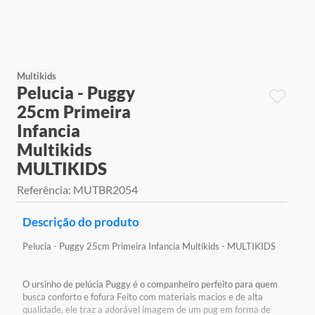
9
º
jogos
10
º
rainbow high
Multikids
Pelucia - Puggy
25cm Primeira
Infancia
Multikids
MULTIKIDS
Referência
:
MUTBR2054
Descrição do produto
Pelucia - Puggy 25cm Primeira Infancia Multikids - MULTIKIDS
O ursinho de pelúcia Puggy é o companheiro perfeito para quem
busca conforto e fofura Feito com materiais macios e de alta
qualidade, ele traz a adorável imagem de um pug em forma de