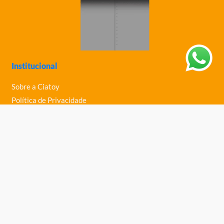
Institucional
Sobre a Ciatoy
Política de Privacidade
Trabalhe Conosco
Nossas Lojas
Ajuda
Política de Trocas e Devoluções
Política de Entrega
Fale Conosco
Central de Ajuda
Telefone: (61) 3363-0030