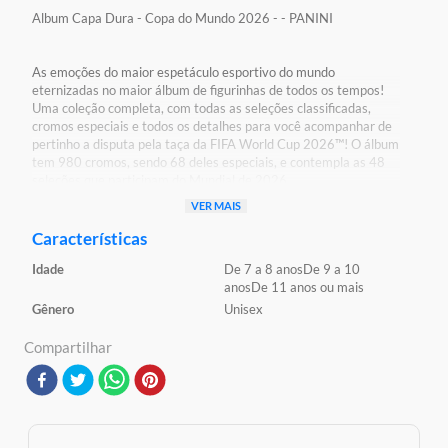
Album Capa Dura - Copa do Mundo 2026 - - PANINI
As emoções do maior espetáculo esportivo do mundo
eternizadas no maior álbum de figurinhas de todos os tempos!
Uma coleção completa, com todas as seleções classificadas,
cromos especiais e todos os detalhes para você acompanhar de
pertinho a disputa pela taça da FIFA World Cup 2026™! O álbum
tem 980 cromos, sendo 68 deles especiais, e contempla as 48
seleções que participam do Mundial de 2026
VER MAIS
Detalhes:
Certificação: Certificado Pelos Órgãos Autorizados -
Características
OCP`S(Organismos De Certificação De Produtos)
Idade
De 7 a 8 anos
De 9 a 10
anos
De 11 anos ou mais
Características:
Gênero
Unisex
Conteúdo da Embalagem: 1 Album Capa Dura
Material/Composição: Papel
Compartilhar
Ref: 5460AHCBR
Marca: Panini
Modelo: Copa 2026
Idade Indicada: 6+
Código de Barras: 9786555165760