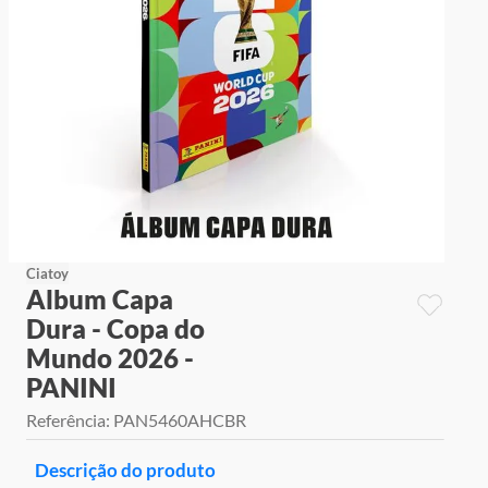
9
º
jogos
10
º
rainbow high
Ciatoy
Album Capa
Dura - Copa do
Mundo 2026 -
PANINI
Referência
:
PAN5460AHCBR
Descrição do produto