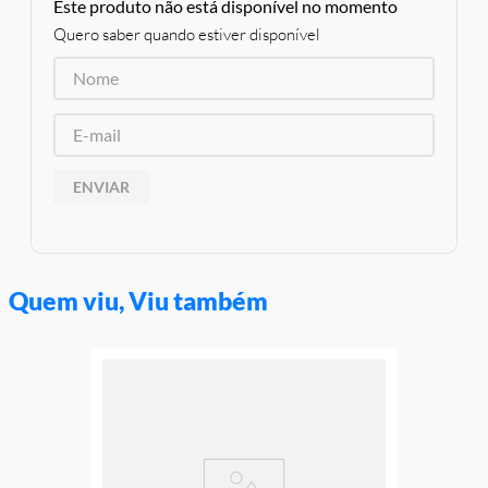
Aviso: As cores podem variar entre as imagens mostradas acima
Este produto não está disponível no momento
e o produto Imagens meramente ilustrativas
Quero saber quando estiver disponível
Garantia:
3 meses contra defeitos de fabricação
ENVIAR
Quem viu, Viu também