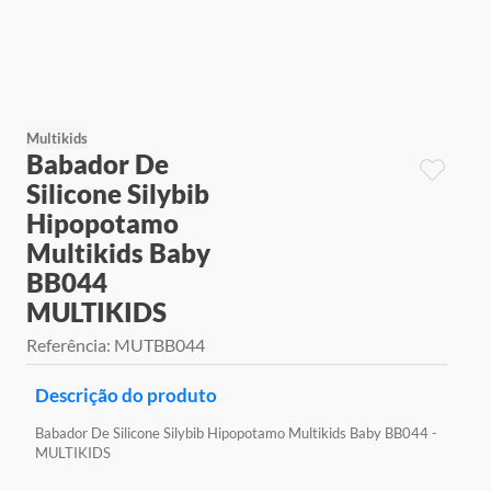
9
º
jogos
10
º
rainbow high
Multikids
Babador De
Silicone Silybib
Hipopotamo
Multikids Baby
BB044
MULTIKIDS
Referência
:
MUTBB044
Descrição do produto
Babador De Silicone Silybib Hipopotamo Multikids Baby BB044 -
MULTIKIDS