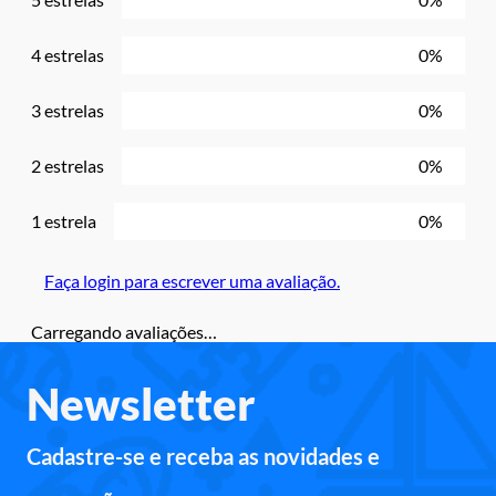
4 estrelas
0%
3 estrelas
0%
2 estrelas
0%
1 estrela
0%
Faça login para escrever uma avaliação.
Carregando avaliações…
Newsletter
Cadastre-se e receba as novidades e