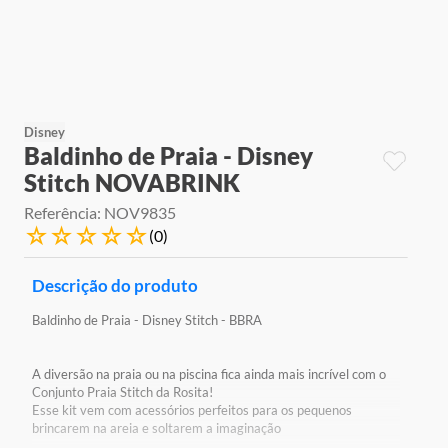
9
º
jogos
10
º
rainbow high
Disney
Baldinho de Praia - Disney
Stitch NOVABRINK
Referência
:
NOV9835
☆
☆
☆
☆
☆
(
0
)
Descrição do produto
Baldinho de Praia - Disney Stitch - BBRA
A diversão na praia ou na piscina fica ainda mais incrível com o
Conjunto Praia Stitch da Rosita!
Esse kit vem com acessórios perfeitos para os pequenos
brincarem na areia e soltarem a imaginação