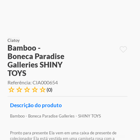
9
º
jogos
10
º
rainbow high
Ciatoy
Bamboo -
Boneca Paradise
Galleries SHINY
TOYS
Referência
:
CIA000654
☆
☆
☆
☆
☆
(
0
)
Descrição do produto
Bamboo - Boneca Paradise Galleries - SHINY TOYS
Pronto para presente Ela vem em uma caixa de presente de
colecionador Ela está vestida em uma camiseta rosa com a