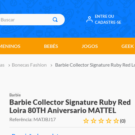
uscar
ENTRE OU
CADASTRE-SE
MENINOS
BEBÊS
JOGOS
GEEK
as
Bonecas Fashion
Barbie Collector Signature Ruby Red 
Barbie
Barbie Collector Signature Ruby Red
Loira 80TH Aniversario MATTEL
Referência
:
MATJBJ17
☆
☆
☆
☆
☆
(
0
)