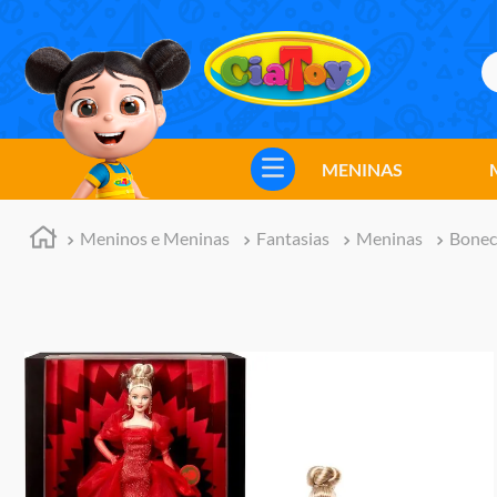
B
TERMOS MAIS BUSCADOS
1
º
meninos
MENINAS
2
º
marvel legends
3
º
barbie
Meninos e Meninas
Fantasias
Meninas
Bonec
4
º
master of the universe
5
º
bebes
6
º
hot wheels
7
º
boneca
8
º
pokemon
9
º
jogos