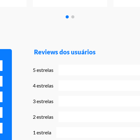
Reviews dos usuários
5 estrelas
4 estrelas
3 estrelas
2 estrelas
1 estrela