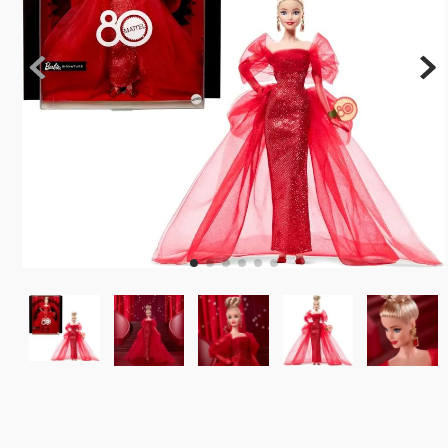
10
º
rainbow high