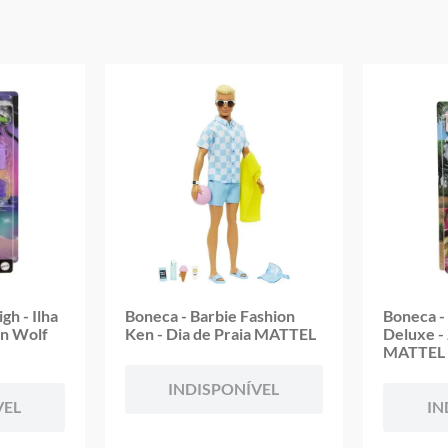
autenticidade Embalagem de colecionador: Caixa comemorativa com de
exclusivo para exposição ou presente
Detalhes:
Certificação: Certificado pelos órgãos autorizados - OCP`S(Organismos
certificação de produtos) Registro: 005 388/2021 OCP:0061
Características:
Conteúdo da embalagem: 01 boneca, peças douradas e certificado de
autenticidade
Material/composição: plástico
Ref: JBJ17
Marca: Mattel
Modelo: Barbie Collector Signature Ruby Red Loira 80TH Aniversário
Idade indicada: 3+
Peso aproximado:0,480 kgs
Código de barras: 0194735261383
Altura aproximada da embalagem (A x L x C): 34 cm x 29 cm x 9 cm
h - Ilha
Boneca - Barbie Fashion
Boneca -
Aviso: as cores podem variar entre as imagens mostradas acima e o pr
en Wolf
Ken - Dia de Praia MATTEL
Deluxe -
Imagens meramente ilustrativas
MATTEL
Garantia:
03 meses contra defeitos de fabricação
INDISPONÍVEL
VEL
IN