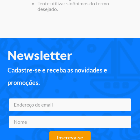
Tente utilizar sinônimos do termo
9
º
jogos
desejado.
10
º
rainbow high
Newsletter
Cadastre-se e receba as novidades e
promoções.
Inscreva-se