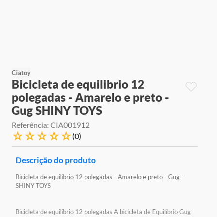
9
º
jogos
10
º
rainbow high
Ciatoy
Bicicleta de equilibrio 12
polegadas - Amarelo e preto -
Gug SHINY TOYS
Referência
:
CIA001912
☆
☆
☆
☆
☆
(
0
)
Descrição do produto
Bicicleta de equilibrio 12 polegadas - Amarelo e preto - Gug -
SHINY TOYS
Bicicleta de equilíbrio 12 polegadas A bicicleta de Equilíbrio Gug