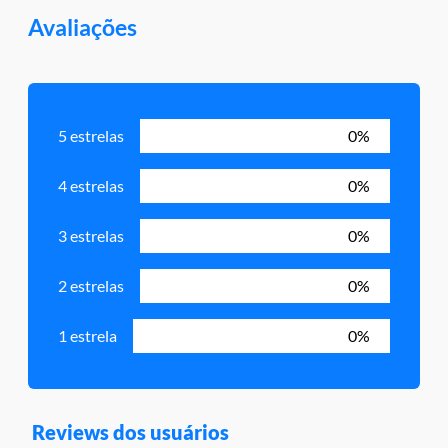
Avaliações
5 estrelas
0%
4 estrelas
0%
3 estrelas
0%
2 estrelas
0%
1 estrela
0%
Reviews dos usuários