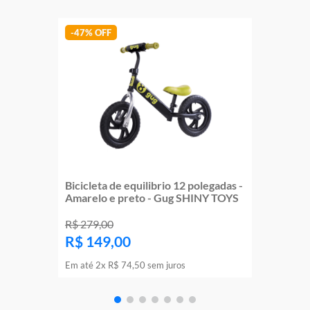
-
47%
Bicicleta de equilibrio 12 polegadas -
Amarelo e preto - Gug SHINY TOYS
R$
279
,
00
R$
149
,
00
Em até
2
x
R$
74
,
50
sem juros