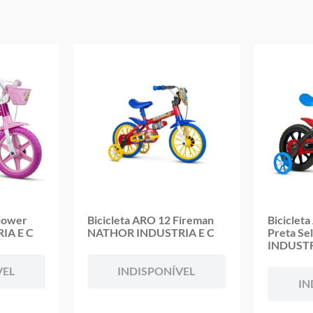
Aviso: as cores podem variar entre as imagens mostradas acima e o pr
Imagens meramente ilustrativas
Garantia:
03 meses contra defeitos de fabricação
Flower
Bicicleta ARO 12 Fireman
Biciclet
IA E C
NATHOR INDUSTRIA E C
Preta S
INDUSTR
VEL
INDISPONÍVEL
IN