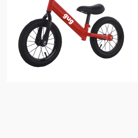
10
º
rainbow high