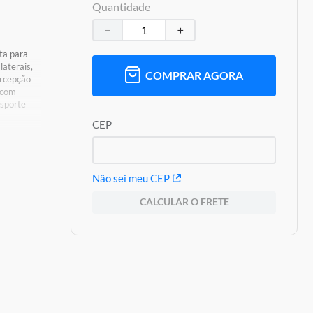
Quantidade
－
＋
ita para
laterais,
COMPRAR AGORA
ercepção
 com
nsporte
CEP
 de
Não sei meu CEP
CALCULAR O FRETE