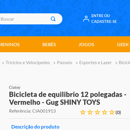
uscar
ENTRE OU
CADASTRE-SE
MENINOS
BEBÊS
JOGOS
GEEK
Triciclos e Velocipedes
Passeio
Esportes e Lazer
Bicicl
Ciatoy
Bicicleta de equilibrio 12 polegadas -
Vermelho - Gug SHINY TOYS
Referência
:
CIA001913
☆
☆
☆
☆
☆
(
0
)
Descrição do produto