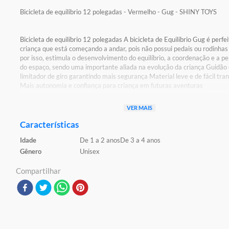
Bicicleta de equilibrio 12 polegadas - Vermelho - Gug - SHINY TOYS
Bicicleta de equilíbrio 12 polegadas A bicicleta de Equilíbrio Gug é perfe
criança que está começando a andar, pois não possui pedais ou rodinhas 
por isso, estimula o desenvolvimento do equilíbrio, a coordenação e a p
do espaço, sendo uma importante aliada na evolução da criança Guidão
limitador de giro garantindo mais segurança Material leve e de fácil tra
Mais autonomia e confiança para criança em futuras aventuras
Detalhes:
VER MAIS
Certificação: Certificado pelos órgãos autorizados - OCP`S(Organismos
certificação de produtos) Registro: 006881/2023 OCP:0061
Características
Idade
De 1 a 2 anos
De 3 a 4 anos
Características:
Conteúdo da embalagem: 01 bicicleta
Gênero
Unisex
Material/composição: aço, PP e EVA
Ref: 001913
Compartilhar
Marca: Ciatoy
Modelo: Bicicleta de equilíbrio vermelho - 12 polegadas
Idade indicada: de 01 a 06 anos
Peso suportado: 35 kgs Peso aproximado: 2,160 kg
Código de barras: 7908650706002
Tamanho do produto (A x L x C): 54cm x 37cm x 53cm