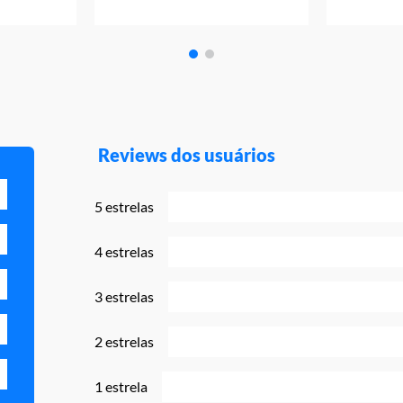
Reviews dos usuários
5 estrelas
4 estrelas
3 estrelas
2 estrelas
1 estrela