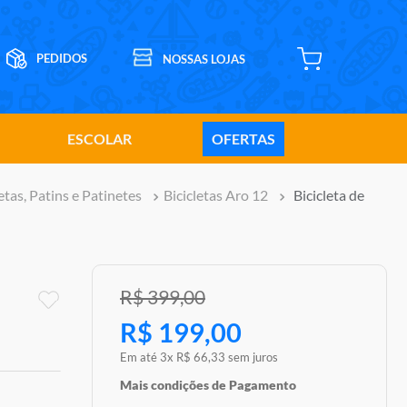
ESCOLAR
OFERTAS
etas, Patins e Patinetes
Bicicletas Aro 12
Bicicleta de
R$
399
,
00
R$
199
,
00
Em até
3
x
R$
66
,
33
sem juros
Mais condições de Pagamento