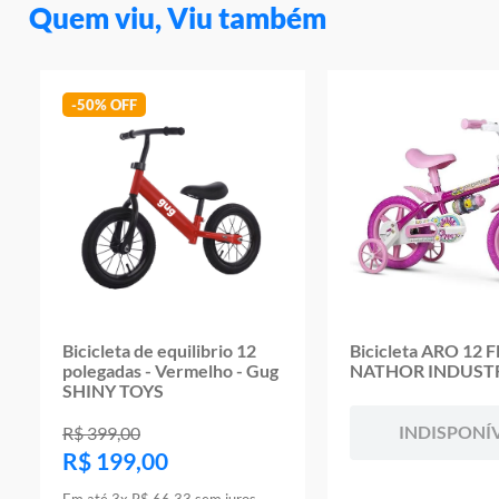
Quem viu, Viu também
-
50%
Bicicleta de equilibrio 12
Bicicleta ARO 12 
polegadas - Vermelho - Gug
NATHOR INDUSTR
SHINY TOYS
INDISPONÍ
R$
399
,
00
R$
199
,
00