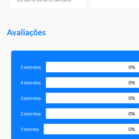
Em até
3
x
R$
66
,
33
sem juros
Avaliações
5 estrelas
0%
4 estrelas
0%
3 estrelas
0%
2 estrelas
0%
1 estrela
0%