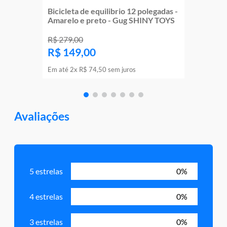
Bicicleta de equilibrio 12 polegadas -
Amarelo e preto - Gug SHINY TOYS
R$
279
,
00
R$
149
,
00
Em até
2
x
R$
74
,
50
sem juros
Avaliações
5 estrelas
0%
4 estrelas
0%
3 estrelas
0%