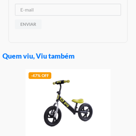
ENVIAR
Quem viu, Viu também
-
47%