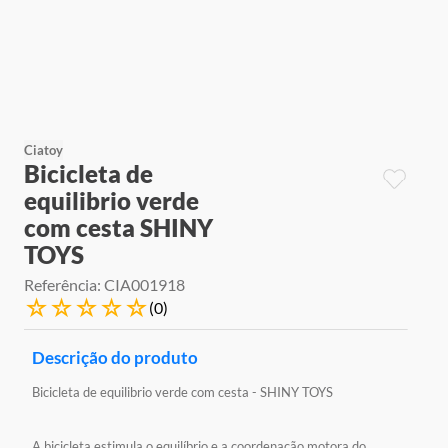
9
º
jogos
10
º
rainbow high
Ciatoy
Bicicleta de
equilibrio verde
com cesta SHINY
TOYS
Referência
:
CIA001918
☆
☆
☆
☆
☆
(
0
)
Descrição do produto
Bicicleta de equilibrio verde com cesta - SHINY TOYS
A bicicleta estimula o equilíbrio e a coordenação motora do