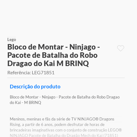
9
º
jogos
10
º
rainbow high
Lego
Bloco de Montar - Ninjago -
Pacote de Batalha do Robo
Dragao do Kai M BRINQ
Referência
:
LEG71851
Descrição do produto
Bloco de Montar - Ninjago - Pacote de Batalha do Robo Dragao
do Kai - M BRINQ
Meninos, meninas e fãs da série de TV NINJAGO® Dragons
Rising, a partir de 6 anos, podem desfrutar de horas de
brincadeiras imaginativas com o conjunto de construção LEGO®
NINJAGO Pacote de Batalha do Dragão Mech do Kai (71851)