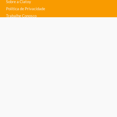
Sobre a Ciatoy
Política de Privacidade
Trabalhe Conosco
Nossas Lojas
Ajuda
Política de Trocas e Devoluções
Política de Entrega
Fale Conosco
Central de Ajuda
Telefone: (61) 3363-0030
Ciatoy Brinquedos Ltda
, inscrita no CNPJ: 04.676.768/0004-83.
Endereço: Scia Quadra 8 Conjunto 8 Lote 5, Zona Industrial Guará -
Brasília-DF CEP: 71250-710
Made with
Creative by