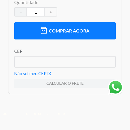
Código de Barras: 0673419424752
Quantidade
Aviso: As cores podem variar entre as imagens mostradas acima
－
＋
e o produto Imagens meramente ilustrativas
Garantia:
3 Meses Contra Defeitos De Fabricação
COMPRAR AGORA
CEP
Não sei meu CEP
CALCULAR O FRETE
Quem viu, Viu também