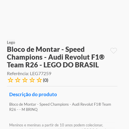
9
º
jogos
10
º
rainbow high
Lego
Bloco de Montar - Speed
Champions - Audi Revolut F1®
Team R26 - LEGO DO BRASIL
Referência
:
LEG77259
☆
☆
☆
☆
☆
(
0
)
Descrição do produto
Bloco de Montar - Speed Champions - Audi Revolut F1® Team
R26 - - M BRINQ
Meninos e meninas a partir de 10 anos podem colecionar,