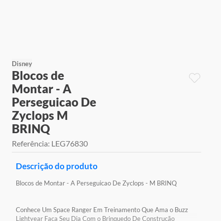
9
º
jogos
10
º
rainbow high
Disney
Blocos de
Montar - A
Perseguicao De
Zyclops M
BRINQ
Referência
:
LEG76830
Descrição do produto
Blocos de Montar - A Perseguicao De Zyclops - M BRINQ
Conhece Um Space Ranger Em Treinamento Que Ama o Buzz
Lightyear Faça Seu Dia Com o Brinquedo De Construção