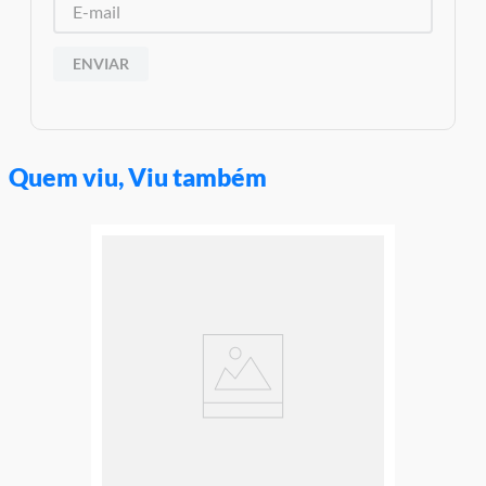
Aviso: As cores podem variar entre as imagens mostradas acima
e o produto Imagens meramente ilustrativas
ENVIAR
Garantia:
03 Meses Contra Defeito De Fabrica
Quem viu, Viu também