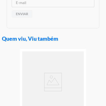
Material/Composição: Plástico
Código de Barras0673419359290
: Ref: 60333
ENVIAR
Marca: LEGO
Modelo: City
Idade Indicada:5+
Aviso: As cores podem variar entre as imagens mostradas acima
e o produto Imagens meramente ilustrativas
Quem viu, Viu também
Garantia:
3 Meses Contra Defeito De Fabricação