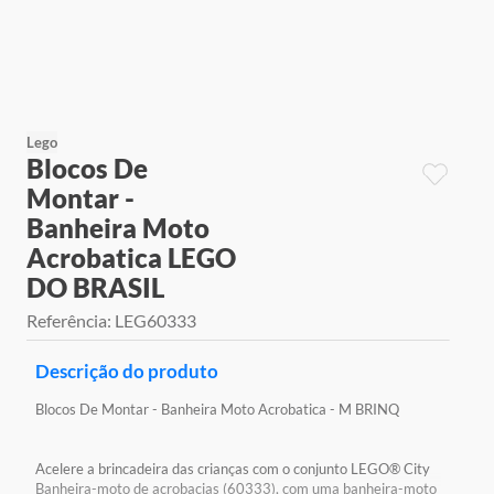
9
º
jogos
10
º
rainbow high
Lego
Blocos De
Montar -
Banheira Moto
Acrobatica LEGO
DO BRASIL
Referência
:
LEG60333
Descrição do produto
Blocos De Montar - Banheira Moto Acrobatica - M BRINQ
Acelere a brincadeira das crianças com o conjunto LEGO® City
Banheira-moto de acrobacias (60333), com uma banheira-moto