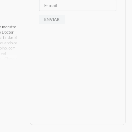
ENVIAR
o monstro
o Doctor
rtir dos 8
 quando os
olho, com
rvel
ica Chavez
criatura,
e numa
rução LEGO
, rodar e
m suporte
s De