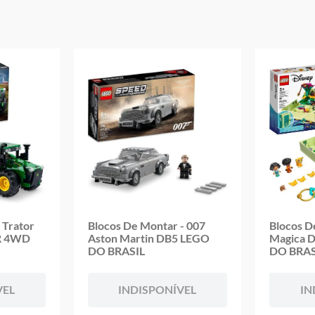
Conteúdo Da Embalagem: 264 Peças
Material/Composição: Plástico
Código de Barras: 0673419361132
Ref: 76205
Marca: LEGO
Modelo: Marvel
Peso Aproximado:340kg
Idadi Indicada:8+
Aviso: As cores podem variar entre as imagens mostradas acima e o pr
Imagens meramente ilustrativas
Garantia:
3 Meses Contra Defeito De Fabricação
 Trator
Blocos De Montar - 007
Blocos D
R 4WD
Aston Martin DB5 LEGO
Magica 
DO BRASIL
DO BRAS
VEL
INDISPONÍVEL
IN