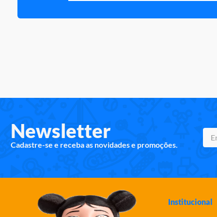
Newsletter
Cadastre-se e receba as novidades e promoções.
Institucional