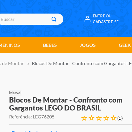
uscar
ENTRE OU
CADASTRE-SE
MENINOS
BEBÊS
JOGOS
GEEK
s de Montar
Blocos De Montar - Confronto com Gargantos 
Marvel
Blocos De Montar - Confronto com
Gargantos LEGO DO BRASIL
Referência
:
LEG76205
☆
☆
☆
☆
☆
(
0
)