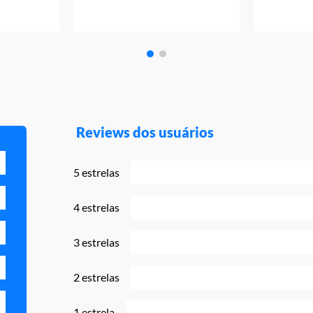
Reviews dos usuários
5 estrelas
4 estrelas
3 estrelas
2 estrelas
1 estrela