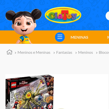
B
TERMOS MAIS BUSCADOS
1
º
meninos
MENINAS
2
º
marvel legends
3
º
master of the universe
Meninos e Meninas
Fantasias
Meninos
Bloco
4
º
barbie
5
º
bebes
6
º
hot wheels
7
º
boneca
8
º
pokemon
9
º
jogos