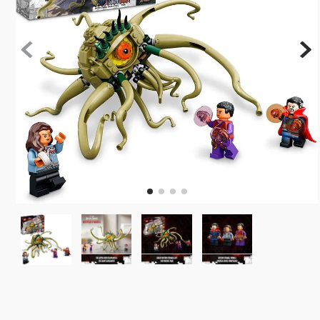
10
º
rainbow high