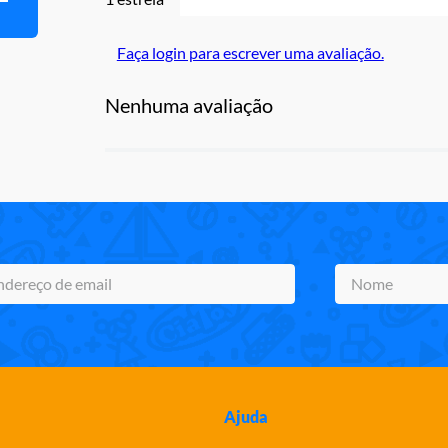
Faça login para escrever uma avaliação.
Nenhuma avaliação
Ajuda