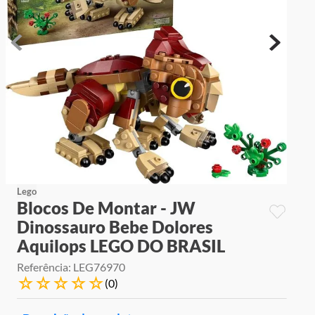
9
º
jogos
10
º
rainbow high
Lego
Blocos De Montar - JW
Dinossauro Bebe Dolores
Aquilops LEGO DO BRASIL
Referência
:
LEG76970
☆
☆
☆
☆
☆
(
0
)