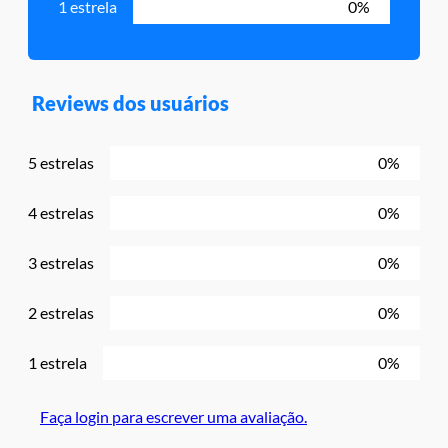
1 estrela
0%
Reviews dos usuários
5 estrelas
0%
4 estrelas
0%
3 estrelas
0%
2 estrelas
0%
1 estrela
0%
Faça login para escrever uma avaliação.