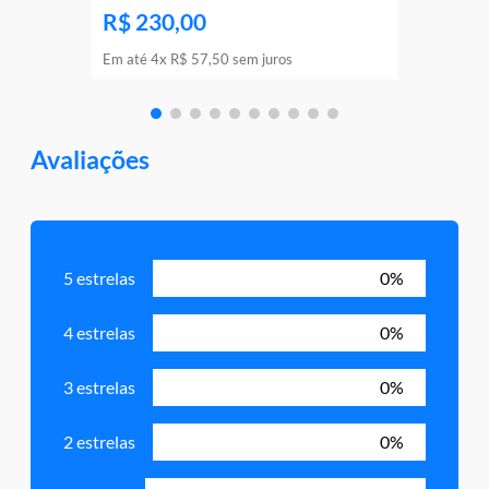
R$
230
,
00
Em até
4
x
R$
57
,
50
sem juros
Avaliações
5 estrelas
0%
4 estrelas
0%
3 estrelas
0%
2 estrelas
0%