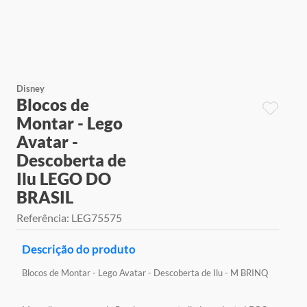
9
º
jogos
10
º
rainbow high
Disney
Blocos de
Montar - Lego
Avatar -
Descoberta de
Ilu LEGO DO
BRASIL
Referência
:
LEG75575
Descrição do produto
Blocos de Montar - Lego Avatar - Descoberta de Ilu - M BRINQ