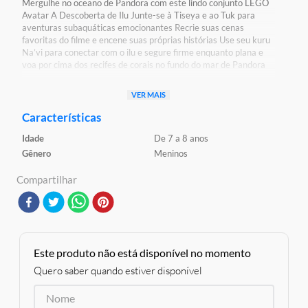
Mergulhe no oceano de Pandora com este lindo conjunto LEGO
Avatar A Descoberta de Ilu Junte-se à Tiseya e ao Tuk para
aventuras subaquáticas emocionantes Recrie suas cenas
favoritas do filme e encene suas próprias histórias Use seu kuru
Na’vi para conectar com o ilu e segure firme enquanto plana e
voa por cima dos recifes de corais no fundo do mar de Pandora
Detalhes:
VER MAIS
Certificação: Certificado Pelos Órgãos Autorizados -
OCP`S(Organismos De Certificação De Produtos)
Características
Registro: 005 828/2021 OCP 0061
Idade
De 7 a 8 anos
Características:
Gênero
Meninos
Conteúdo da Embalagem: 179 peças
Composição/Material: Plástico
Compartilhar
Código de barras : 673419377133
Código original do produto: 75575
Idade Indicda:8+
Este produto não está disponível no momento
Quero saber quando estiver disponível