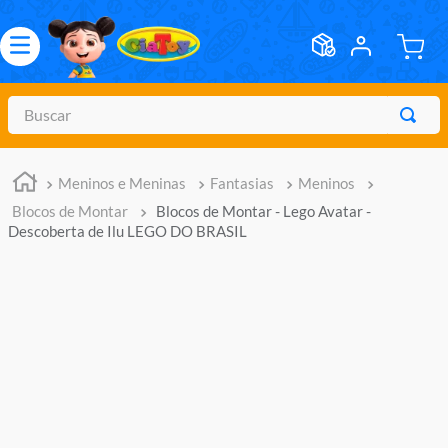
Buscar
TERMOS MAIS BUSCADOS
Meninos e Meninas
Fantasias
Meninos
1
º
meninos
Blocos de Montar
Blocos de Montar - Lego Avatar -
2
º
marvel legends
Descoberta de Ilu LEGO DO BRASIL
3
º
barbie
4
º
master of the universe
5
º
hot wheels
6
º
bebes
7
º
boneca
8
º
pokemon