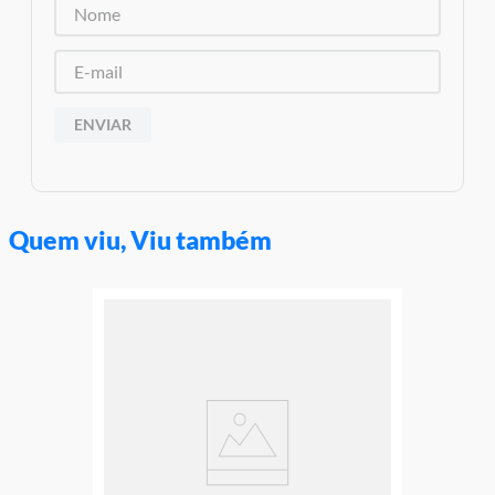
Material/Composição: Plástico
Código original do item: 71782
Código de barras do item: 673419371971
Aviso: As cores podem variar entre as imagens mostradas acima
e o produto Imagens meramente ilustrativas
ENVIAR
Garantia:
3 meses contra defeito de fabricação
Quem viu, Viu também