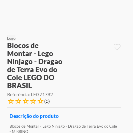
9
º
jogos
10
º
rainbow high
Lego
Blocos de
Montar - Lego
Ninjago - Dragao
de Terra Evo do
Cole LEGO DO
BRASIL
Referência
:
LEG71782
☆
☆
☆
☆
☆
(
0
)
Descrição do produto
Blocos de Montar - Lego Ninjago - Dragao de Terra Evo do Cole
- M BRINQ