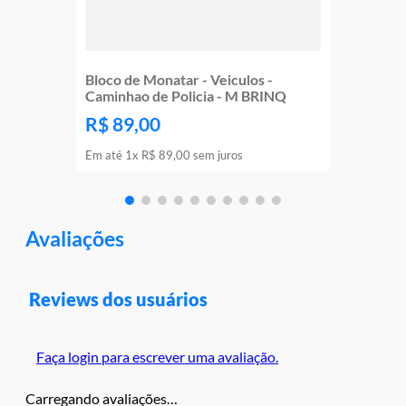
Bloco de Monatar - Veiculos -
Caminhao de Policia - M BRINQ
R$
89
,
00
Em até
1
x
R$
89
,
00
sem juros
Avaliações
Reviews dos usuários
Faça login para escrever uma avaliação.
Carregando avaliações…