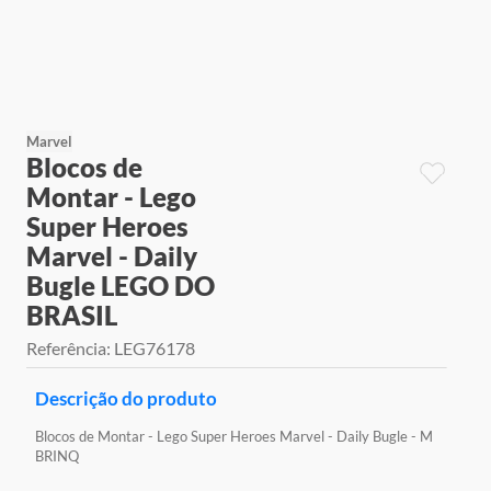
9
º
jogos
10
º
rainbow high
Marvel
Blocos de
Montar - Lego
Super Heroes
Marvel - Daily
Bugle LEGO DO
BRASIL
Referência
:
LEG76178
Descrição do produto
Blocos de Montar - Lego Super Heroes Marvel - Daily Bugle - M
BRINQ