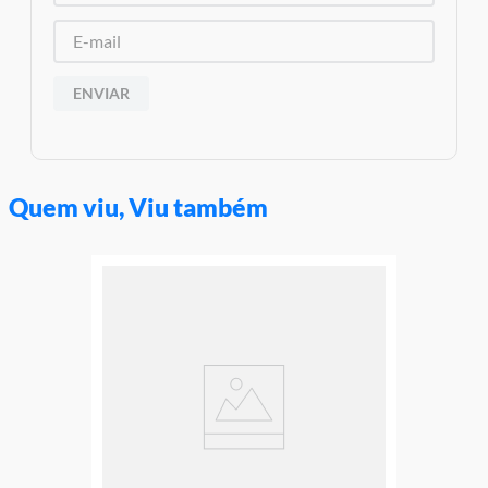
Material/Composição:Plástico
Código de Barras: 0673419339612
Ref:LEG 76178
Marca:LEGO
Modelo: Homem-Aranha
ENVIAR
Aviso: As cores podem variar entre as imagens mostradas acima
e o produto Imagens meramente ilustrativas
Garantia:
3 Meses contra defeito de fabricação
Quem viu, Viu também