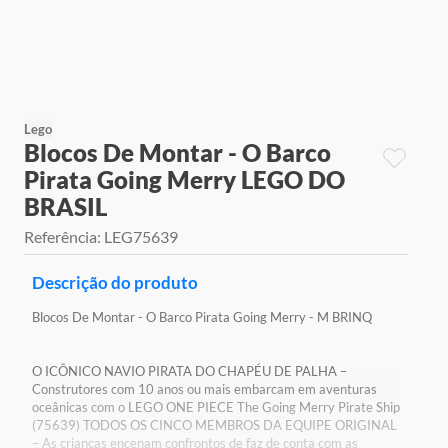
9
º
jogos
10
º
rainbow high
Lego
Blocos De Montar - O Barco
Pirata Going Merry LEGO DO
BRASIL
Referência
:
LEG75639
Descrição do produto
Blocos De Montar - O Barco Pirata Going Merry - M BRINQ
O ICÔNICO NAVIO PIRATA DO CHAPÉU DE PALHA –
Construtores com 10 anos ou mais embarcam em aventuras
oceânicas com o LEGO ONE PIECE The Going Merry Pirate Ship
(75639) TODOS OS CINCO MEMBROS DA EQUIPE ORIGINAL
– As crianças encenam confrontos de faz de conta com as