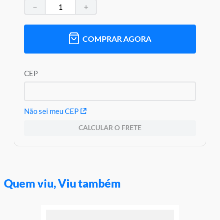
－
＋
Modelo: One Piece
Idade Indicada:10+
Peso Aproximado: 1,780kg
Aviso: As cores podem variar entre as imagens mostradas acima
COMPRAR AGORA
e o produto Imagens meramente ilustrativas
Garantia:
3 Meses Contra Defeito De Fabricação
CEP
Não sei meu CEP
CALCULAR O FRETE
Quem viu, Viu também