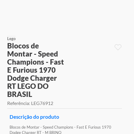
9
º
jogos
10
º
rainbow high
Lego
Blocos de
Montar - Speed
Champions - Fast
E Furious 1970
Dodge Charger
RT LEGO DO
BRASIL
Referência
:
LEG76912
Descrição do produto
Blocos de Montar - Speed Champions - Fast E Furious 1970
Dodge Charger RT - M BRINQ