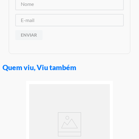
Características:
Conteúdo da Embalagem: 345 Peças
Material/Composição: Plástico
Código de Barras: 0673419364768
Ref: 76912
Marca: LEGO
ENVIAR
Modelo: Fast e Furious
Idade Indicada:8+
Peso Aproximado:0,380kg
Aviso: As cores podem variar entre as imagens mostradas acima
e o produto Imagens meramente ilustrativas
Quem viu, Viu também
Garantia:
3 Meses Contra Defeito de Fabricação