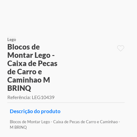
9
º
jogos
10
º
rainbow high
Lego
Blocos de
Montar Lego -
Caixa de Pecas
de Carro e
Caminhao M
BRINQ
Referência
:
LEG10439
Descrição do produto
Blocos de Montar Lego - Caixa de Pecas de Carro e Caminhao -
M BRINQ