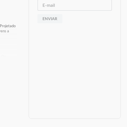
ENVIAR
 Projetado
vens a
s De