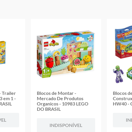
Aviso: As cores podem variar entre as imagens mostradas acima e o pr
Imagens meramente ilustrativas
Garantia:
3 Meses Contra Defeito de Fabricação
 Trailer
Blocos de Montar -
Blocos d
3 em 1 -
Mercado De Produtos
Construx
RASIL
Organicos - 10983 LEGO
HW40 -
DO BRASIL
VEL
IN
INDISPONÍVEL