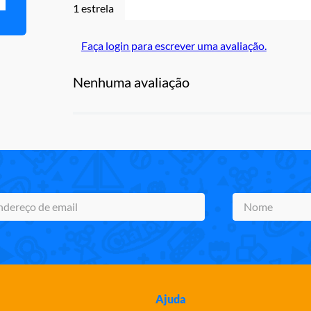
1 estrela
Faça login para escrever uma avaliação.
Nenhuma avaliação
Ajuda