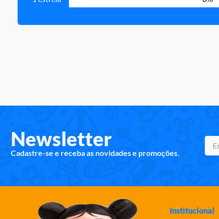
Newsletter
Cadastre-se e receba as novidades e promoções.
Institucional