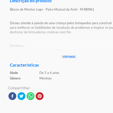
Descrição do produto
Blocos de Montar Lego - Palco Musical da Ariel - M BRINQ
Disney atende à paixão de uma criança pelos brinquedos para construir
para melhorar as habilidades de resolução de problemas e inspirar os jo
desfrutar de brincadeiras criativas sem fim
Detalhes:
Certificação: Certificado Pelos Órgãos Autorizados - OCP`S(Organismo
Certificação De Produtos)
VER MAIS
Registro: 005 828/2021 OCP: 0061
Características
Características:
Idade
De 5 a 6 anos
Conteúdo da Embalagem: 60 Peças
Material/Composição: Plástico
Gênero
Meninas
Ref: 43235
Marca: Lego
Compartilhar
Modelo: Disney
Idade Indicada: 4+
Peso Aproximado: 0,160kg
Altura Aproximada da Embalagem (A x L x C): 13cm x 06cm x 15cm
Código de Barras: 673419394277