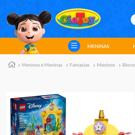
B
TERMOS MAIS BUSCADOS
1
º
meninos
MENINAS
2
º
marvel legends
3
º
barbie
Meninos e Meninas
Fantasias
Meninos
Bloco
4
º
master of the universe
5
º
hot wheels
6
º
bebes
7
º
boneca
8
º
pokemon
9
º
jogos