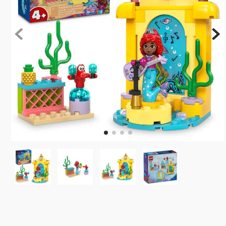
10
º
rainbow high