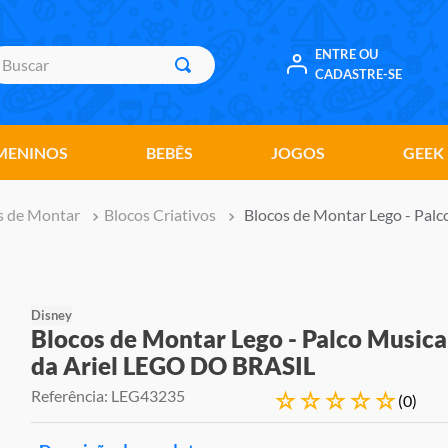
uscar
ENTRE OU
CADASTRE-SE
MENINOS
BEBÊS
JOGOS
GEEK
s de Montar
Blocos Criativos
Blocos de Montar Lego - Pal
Disney
Blocos de Montar Lego - Palco Musica
da Ariel LEGO DO BRASIL
Referência
:
LEG43235
☆
☆
☆
☆
☆
(
0
)