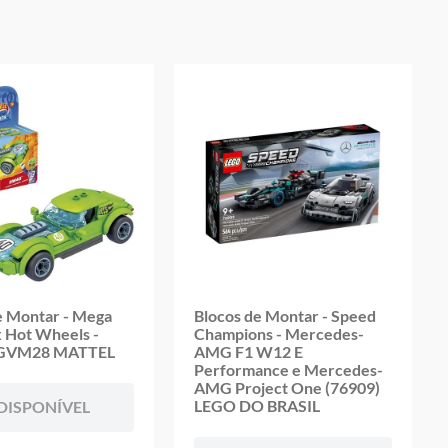
oduto
e Montar - Mega
Blocos de Montar - Speed
 Hot Wheels -
Champions - Mercedes-
 GVM28 MATTEL
AMG F1 W12 E
Performance e Mercedes-
AMG Project One (76909)
LEGO DO BRASIL
DISPONÍVEL