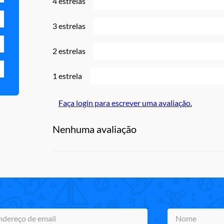
4 estrelas
3 estrelas
2 estrelas
1 estrela
Faça login para escrever uma avaliação.
Nenhuma avaliação