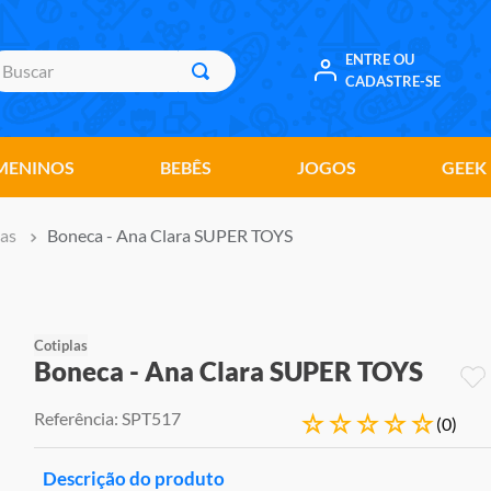
uscar
ENTRE OU
CADASTRE-SE
MENINOS
BEBÊS
JOGOS
GEEK
as
Boneca - Ana Clara SUPER TOYS
Cotiplas
Boneca - Ana Clara SUPER TOYS
Referência
:
SPT517
☆
☆
☆
☆
☆
(
0
)
Descrição do produto