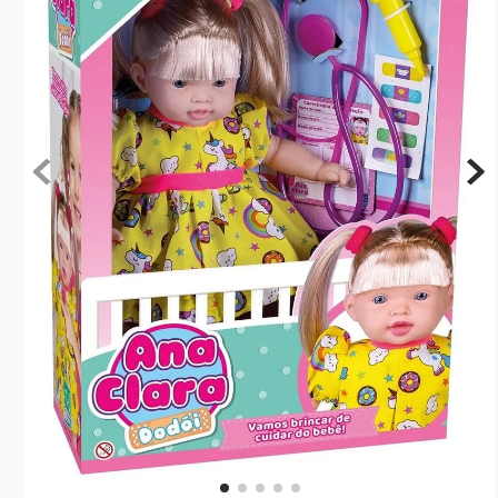
10
º
rainbow high