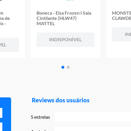
om
Boneca - Elsa Frozen I Saia
MONSTE
pa de
Cintilante (HLW47)
CLAWDE
is -
MATTEL
IN
INDISPONÍVEL
VEL
Reviews dos usuários
5 estrelas