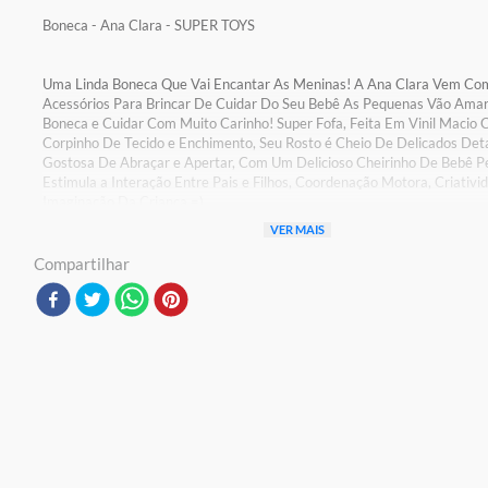
Boneca - Ana Clara - SUPER TOYS
Uma Linda Boneca Que Vai Encantar As Meninas! A Ana Clara Vem Com
Acessórios Para Brincar De Cuidar Do Seu Bebê As Pequenas Vão Ama
Boneca e Cuidar Com Muito Carinho! Super Fofa, Feita Em Vinil Macio
Corpinho De Tecido e Enchimento, Seu Rosto é Cheio De Delicados Deta
Gostosa De Abraçar e Apertar, Com Um Delicioso Cheirinho De Bebê 
Estimula a Interação Entre Pais e Filhos, Coordenação Motora, Criativi
Imaginação Da Criança =)
VER MAIS
Características:
Contém Da Embalagem: 01 Boneca com acessórios
Compartilhar
Altura aproximada da boneca: 35 cm
Material: Vinil e Tecido
Marca: Super Toys
Ref:SPT517
Codiigo De Barras:7898395335172
Dimensões da embalagem (CLA): 33 x 14 x 48 cm
Aviso: As cores podem variar entre as imagens mostradas acima e o pr
Imagens meramente ilustrativas
Garantia:
03 Meses Contra Defeito De Fabrica