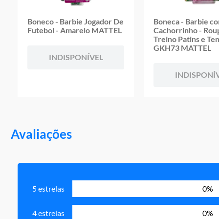
Boneco - Barbie Jogador De
Boneca - Barbie c
Futebol - Amarelo MATTEL
Cachorrinho - Rou
Treino Patins e Ten
GKH73 MATTEL
INDISPONÍVEL
INDISPONÍ
Avaliações
5 estrelas
0%
4 estrelas
0%