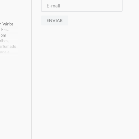
ENVIAR
 Vários
r Essa
 Com
lhes,
Perfumado
dade e
oduto