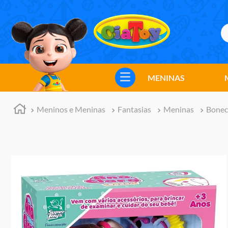
B
TERMOS MAIS BUSCADOS
1
º
meninos
MENINAS
2
º
marvel legends
3
º
barbie
Meninos e Meninas
Fantasias
Meninas
Bonec
4
º
master of the universe
5
º
bebes
6
º
hot wheels
7
º
boneca
8
º
pokemon
9
º
jogos