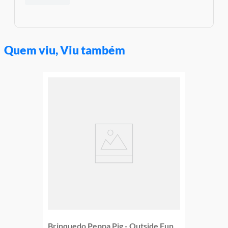
Garantia:
03 Meses Contra Defeito De Fabrica
Quem viu, Viu também
Brinquedo Peppa Pig - Outside Fun