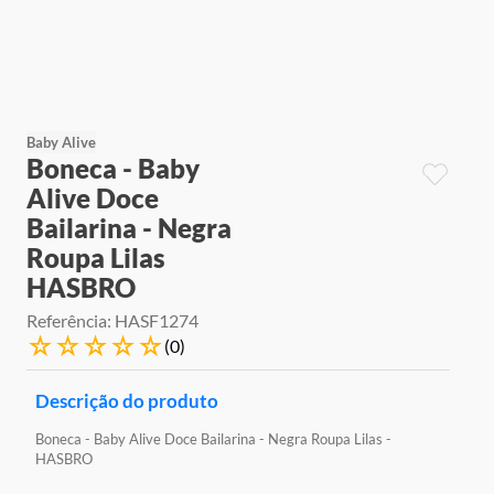
9
º
jogos
10
º
rainbow high
Baby Alive
Boneca - Baby
Alive Doce
Bailarina - Negra
Roupa Lilas
HASBRO
Referência
:
HASF1274
☆
☆
☆
☆
☆
(
0
)
Descrição do produto
Boneca - Baby Alive Doce Bailarina - Negra Roupa Lilas -
HASBRO