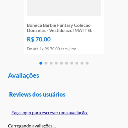
Boneca Barbie Fantasy Colecao
Donzelas - Vestido azul MATTEL
R$
70
,
00
Em até
1
x
R$
70
,
00
sem juros
Avaliações
Reviews dos usuários
Faça login para escrever uma avaliação.
Carregando avaliações…