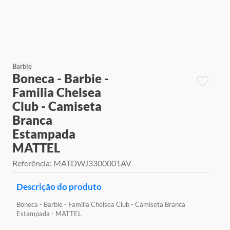
9
º
jogos
10
º
rainbow high
Barbie
Boneca - Barbie -
Familia Chelsea
Club - Camiseta
Branca
Estampada
MATTEL
Referência
:
MATDWJ3300001AV
Descrição do produto
Boneca - Barbie - Familia Chelsea Club - Camiseta Branca
Estampada - MATTEL