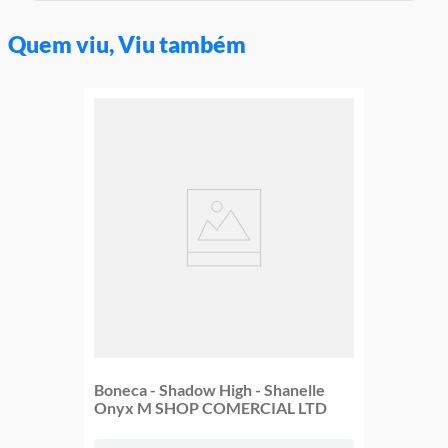
Aviso: As cores podem variar entre as imagens mostradas acima
e o produto Imagens meramente ilustrativas
Quem viu, Viu também
Garantia:
3 Meses Contra Defeito de Fabricação
Boneca - Shadow High - Shanelle
Onyx M SHOP COMERCIAL LTD