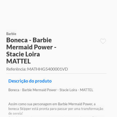
9
º
jogos
10
º
rainbow high
Barbie
Boneca - Barbie
Mermaid Power -
Stacie Loira
MATTEL
Referência
:
MATHHG5400001VD
Descrição do produto
Boneca - Barbie Mermaid Power - Stacie Loira - MATTEL
Assim como sua personagem em Barbie Mermaid Power, a
boneca Skipper está pronta para passar por uma transformação
de sereia!