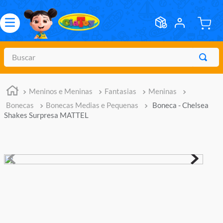
Buscar
TERMOS MAIS BUSCADOS
Meninos e Meninas
Fantasias
Meninas
1
º
meninos
Bonecas
Bonecas Medias e Pequenas
Boneca - Chelsea
2
º
marvel legends
Shakes Surpresa MATTEL
3
º
barbie
4
º
master of the universe
5
º
hot wheels
6
º
bebes
7
º
boneca
8
º
pokemon