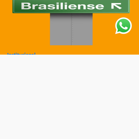
Institucional
Sobre a Ciatoy
Política de Privacidade
Trabalhe Conosco
Nossas Lojas
Ajuda
Política de Trocas e Devoluções
Política de Entrega
Fale Conosco