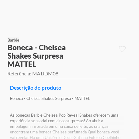
9
º
jogos
10
º
rainbow high
Barbie
Boneca - Chelsea
Shakes Surpresa
MATTEL
Referência
:
MATJDM08
Descrição do produto
Boneca - Chelsea Shakes Surpresa - MATTEL
As bonecas Barbie Chelsea Pop Reveal Shakes oferecem uma
experiência sensorial com cinco surpresas! Ao abrir a
embalagem inspirada em uma caixa de leite, as crianças
encontram uma boneca Chelsea perfumada Qual boneca você
vai revelar Há uma Unicórnio Doce, Gatinho Fofo ou Coelhinho