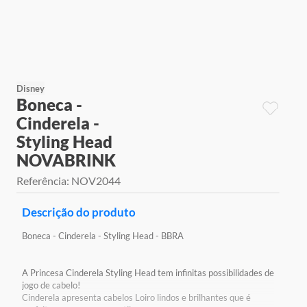
9
º
jogos
10
º
rainbow high
Disney
Boneca -
Cinderela -
Styling Head
NOVABRINK
Referência
:
NOV2044
Descrição do produto
Boneca - Cinderela - Styling Head - BBRA
A Princesa Cinderela Styling Head tem infinitas possibilidades de
jogo de cabelo!
Cinderela apresenta cabelos Loiro lindos e brilhantes que é