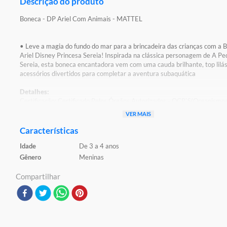
Descrição do produto
Boneca - DP Ariel Com Animais - MATTEL
• Leve a magia do fundo do mar para a brincadeira das crianças com a 
Ariel Disney Princesa Sereia! Inspirada na clássica personagem de A P
Sereia, esta boneca encantadora vem com uma cauda brilhante, top lilás
acessórios divertidos para completar a aventura subaquática
Detalhes:
Certificação: Certificado Pelos Órgãos Autorizados - OCP`S(Organismo
Certificação De Produtos)
VER MAIS
Registro: 005012/2021 OCP:0061
Características
Características:
Idade
De 3 a 4 anos
Conteúdo da Embalagem:1 Boneca e Acessórios
Material/Composição: Plastico
Gênero
Meninas
Ref: JFC39
Marca: Mattel
Compartilhar
Modelo: Disney Princess
Idade Indicada: 3+
Peso Aproximado: 0,320kg
Código de Barras: 0194735293070
Aviso: As cores podem variar entre as imagens mostradas acima e o pr