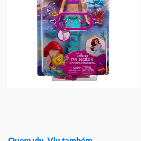
10
º
rainbow high
Quem viu, Viu também