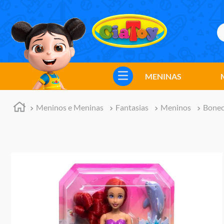
B
TERMOS MAIS BUSCADOS
1
º
meninos
MENINAS
2
º
marvel legends
3
º
barbie
Meninos e Meninas
Fantasias
Meninos
Bonec
4
º
master of the universe
5
º
hot wheels
6
º
bebes
7
º
boneca
8
º
pokemon
9
º
jogos