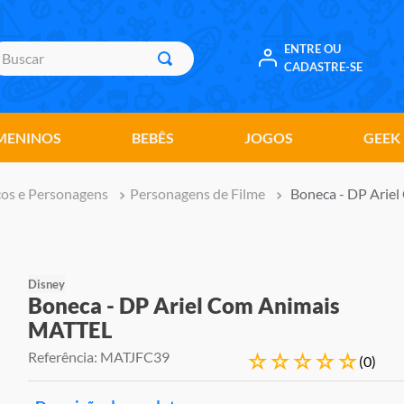
uscar
ENTRE OU
CADASTRE-SE
MENINOS
BEBÊS
JOGOS
GEEK
os e Personagens
Personagens de Filme
Boneca - DP Arie
Disney
Boneca - DP Ariel Com Animais
MATTEL
Referência
:
MATJFC39
☆
☆
☆
☆
☆
(
0
)