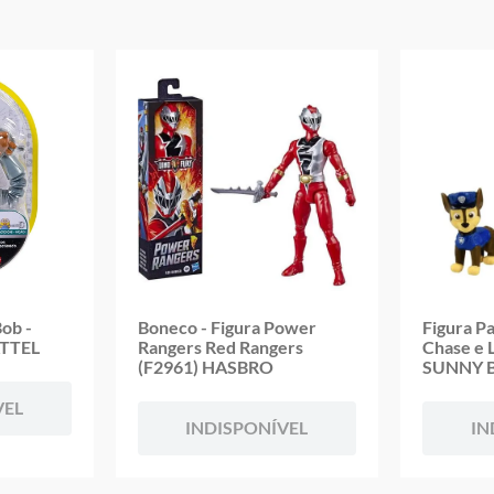
Imagens meramente ilustrativas
Garantia:
3 Meses Contra Defeito de Fabricação
ob -
Boneco - Figura Power
Figura P
ATTEL
Rangers Red Rangers
Chase e 
(F2961) HASBRO
SUNNY 
VEL
INDISPONÍVEL
IN