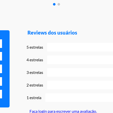
Reviews dos usuários
5 estrelas
4 estrelas
3 estrelas
2 estrelas
1 estrela
Faça login para escrever uma avaliação.