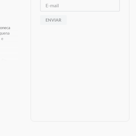
ENVIAR
Boneca
equena
 e
s De
oduto