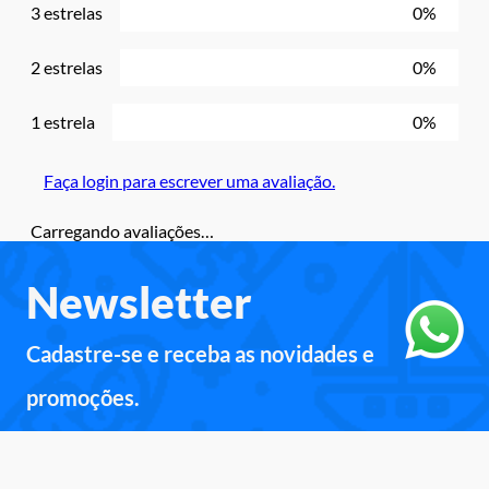
3 estrelas
0%
2 estrelas
0%
1 estrela
0%
Faça login para escrever uma avaliação.
Carregando avaliações…
Newsletter
Cadastre-se e receba as novidades e
promoções.