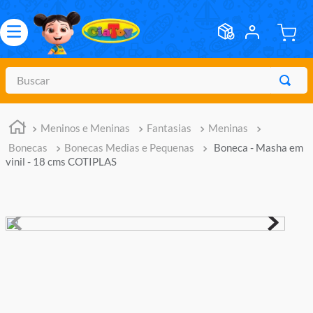
Buscar
TERMOS MAIS BUSCADOS
Meninos e Meninas
Fantasias
Meninas
1
º
meninos
Bonecas
Bonecas Medias e Pequenas
Boneca - Masha em
2
º
marvel legends
vinil - 18 cms COTIPLAS
3
º
barbie
4
º
master of the universe
5
º
bebes
6
º
hot wheels
7
º
boneca
8
º
pokemon