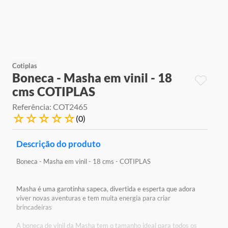
9
º
jogos
10
º
rainbow high
Cotiplas
Boneca - Masha em vinil - 18
cms COTIPLAS
Referência
:
COT2465
☆
☆
☆
☆
☆
(
0
)
Descrição do produto
Boneca - Masha em vinil - 18 cms - COTIPLAS
Masha é uma garotinha sapeca, divertida e esperta que adora
viver novas aventuras e tem muita energia para criar
brincadeiras
A boneca de vinil da Masha tem o tamanho ideal para todos os