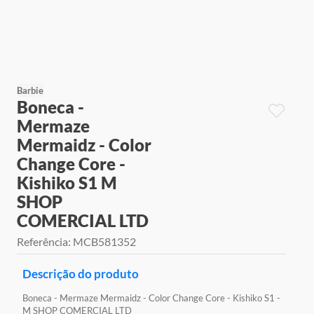
9
º
jogos
10
º
rainbow high
Barbie
Boneca -
Mermaze
Mermaidz - Color
Change Core -
Kishiko S1 M
SHOP
COMERCIAL LTD
Referência
:
MCB581352
Descrição do produto
Boneca - Mermaze Mermaidz - Color Change Core - Kishiko S1 -
M SHOP COMERCIAL LTD