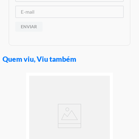
Altura Aproximada Do Produto: 38 Cm
Aviso: As cores podem variar entre as imagens mostradas acima
e o produto Imagens meramente ilustrativas
Garantia:
03 Meses Contra Defeito De Fabrica
ENVIAR
Quem viu, Viu também