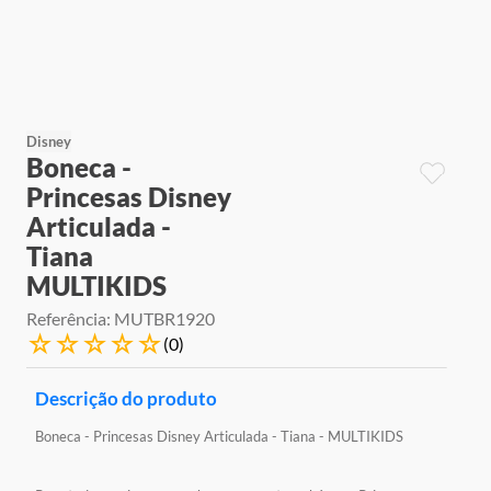
9
º
jogos
10
º
rainbow high
Disney
Boneca -
Princesas Disney
Articulada -
Tiana
MULTIKIDS
Referência
:
MUTBR1920
☆
☆
☆
☆
☆
(
0
)
Descrição do produto
Boneca - Princesas Disney Articulada - Tiana - MULTIKIDS