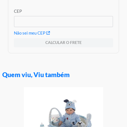
Marca: Barao
Modelo: Disney
CEP
Linha: Princesas Baby
Idade Indicada: 3+
Peso Aproximado: 0,720kg
Código de Barras: 7908489404797
Aviso: As cores podem variar entre as imagens mostradas acima
Não sei meu CEP
e o produto Imagens meramente ilustrativas
CALCULAR O FRETE
Garantia:
03 meses contra defeitos de fabricação
Quem viu, Viu também