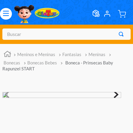
Buscar
TERMOS MAIS BUSCADOS
Meninos e Meninas
Fantasias
Meninas
1
º
meninos
Bonecas
Bonecas Bebes
Boneca - Prinsecas Baby
2
º
marvel legends
Rapunzel START
3
º
barbie
4
º
master of the universe
5
º
bebes
6
º
hot wheels
7
º
boneca
8
º
pokemon