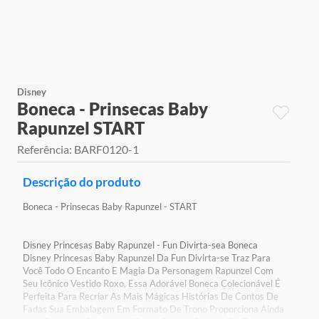
9
º
jogos
10
º
rainbow high
Disney
Boneca - Prinsecas Baby
Rapunzel START
Referência
:
BARF0120-1
Descrição do produto
Boneca - Prinsecas Baby Rapunzel - START
Disney Princesas Baby Rapunzel - Fun Divirta-sea Boneca
Disney Princesas Baby Rapunzel Da Fun Divirta-se Traz Para
Você Todo O Encanto E Magia Da Personagem Rapunzel Com
Seu Icônico Vestido Roxo, Essa Adorável Boneca Colecionável É
Perfeita Para Recriar As Mais Mágicas Histórias De Contos De
Fadas Sua Embalagem Em Formato De Trono Proporciona Ainda