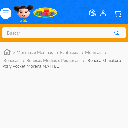
Buscar
TERMOS MAIS BUSCADOS
Meninos e Meninas
Fantasias
Meninas
1
º
meninos
Bonecas
Bonecas Medias e Pequenas
Boneca Miniatura -
2
º
marvel legends
Polly Pocket Morena MATTEL
3
º
barbie
4
º
master of the universe
5
º
hot wheels
6
º
bebes
7
º
pokemon
8
º
boneca