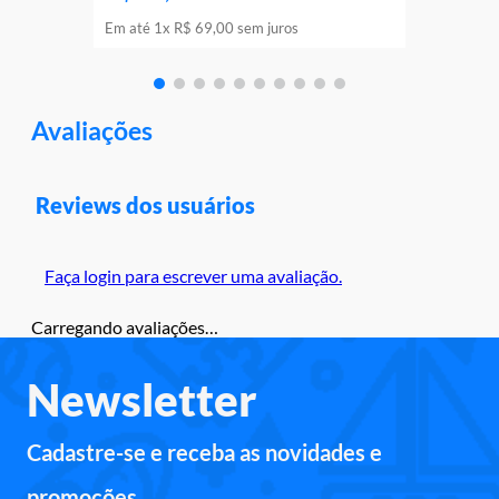
Em até
1
x
R$
69
,
00
sem juros
Avaliações
Reviews dos usuários
Faça login para escrever uma avaliação.
Carregando avaliações…
Newsletter
Cadastre-se e receba as novidades e
promoções.