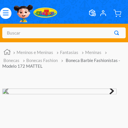
Buscar
TERMOS MAIS BUSCADOS
Meninos e Meninas
Fantasias
Meninas
1
º
meninos
Bonecas
Bonecas Fashion
Boneca Barbie Fashionistas -
2
º
marvel legends
Modelo 172 MATTEL
3
º
barbie
4
º
master of the universe
5
º
hot wheels
6
º
bebes
7
º
pokemon
8
º
boneca