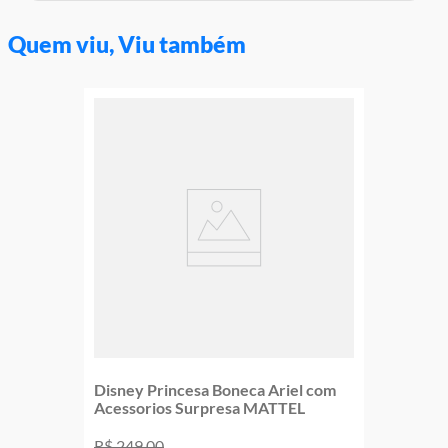
Aviso: as cores podem variar entre as imagens mostradas acima
e o produto Imagens meramente ilustrativas
Quem viu, Viu também
Garantia:
3 meses contra defeito de fabricação
Disney Princesa Boneca Ariel com
Acessorios Surpresa MATTEL
R$
249
,
00