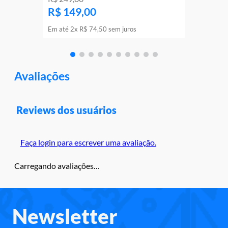
R$
149
,
00
Em até
2
x
R$
74
,
50
sem juros
Avaliações
Reviews dos usuários
Faça login para escrever uma avaliação.
Carregando avaliações…
Newsletter