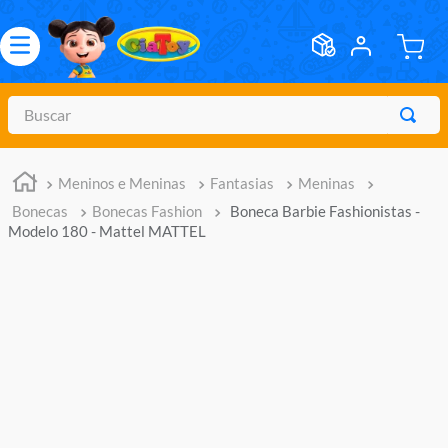
Buscar
TERMOS MAIS BUSCADOS
Meninos e Meninas
Fantasias
Meninas
1
º
meninos
Bonecas
Bonecas Fashion
Boneca Barbie Fashionistas -
2
º
marvel legends
Modelo 180 - Mattel MATTEL
3
º
barbie
4
º
master of the universe
5
º
hot wheels
6
º
bebes
7
º
boneca
8
º
pokemon