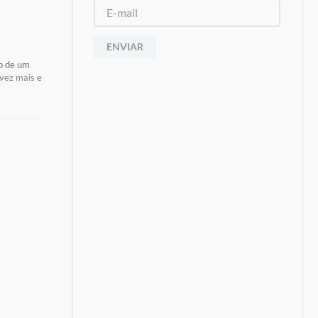
ENVIAR
ao de um
 vez mais e
s De