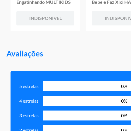
Engatinhando MULTIKIDS
Bebe e Faz Xixi 
INDISPONÍVEL
INDISPONÍ
Avaliações
5 estrelas
0%
4 estrelas
0%
3 estrelas
0%
2 estrelas
0%