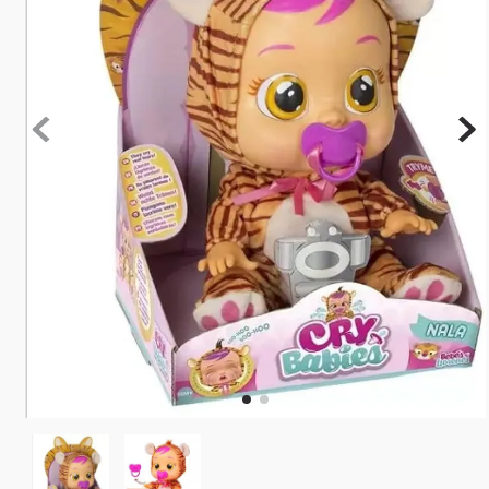
10
º
rainbow high