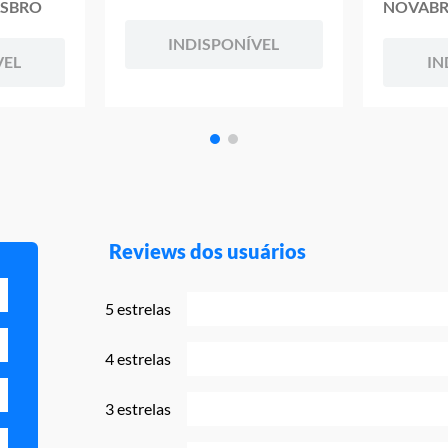
HASBRO
NOVABR
INDISPONÍVEL
VEL
IN
Reviews dos usuários
5 estrelas
4 estrelas
3 estrelas