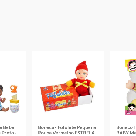
Código de Barras: 7908685679814
Alimentação: 2 pilhas AAA (inclusas)
Aviso: As cores podem variar entre as imagens mostradas acima e o pr
Imagens meramente ilustrativas
Garantia:
3 Meses Contra Defeito de Fabricação
ve Bebe
Boneca - Fofolete Pequena
Boneco 
 Preto -
Roupa Vermelho ESTRELA
BABY Mag