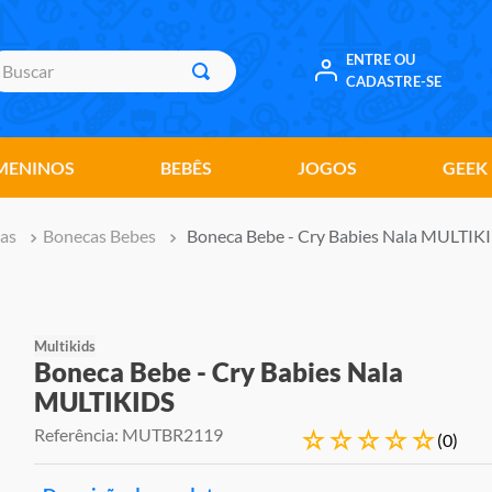
uscar
ENTRE OU
CADASTRE-SE
MENINOS
BEBÊS
JOGOS
GEEK
as
Bonecas Bebes
Boneca Bebe - Cry Babies Nala MULTIK
Multikids
Boneca Bebe - Cry Babies Nala
MULTIKIDS
Referência
:
MUTBR2119
☆
☆
☆
☆
☆
(
0
)