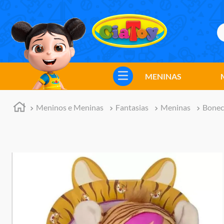
B
TERMOS MAIS BUSCADOS
1
º
meninos
MENINAS
2
º
marvel legends
3
º
barbie
Meninos e Meninas
Fantasias
Meninas
Bonec
4
º
master of the universe
5
º
hot wheels
6
º
bebes
7
º
boneca
8
º
pokemon
9
º
jogos