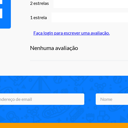
2 estrelas
1 estrela
Faça login para escrever uma avaliação.
Nenhuma avaliação