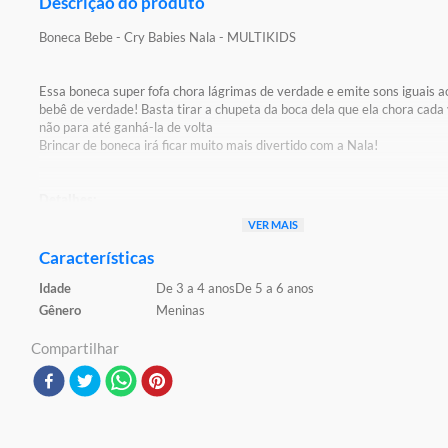
Descrição do produto
Boneca Bebe - Cry Babies Nala - MULTIKIDS
Essa boneca super fofa chora lágrimas de verdade e emite sons iguais 
bebê de verdade! Basta tirar a chupeta da boca dela que ela chora cada
não para até ganhá-la de volta
Brincar de boneca irá ficar muito mais divertido com a Nala!
Detalhes:
Certificação: Certificado Pelos Órgãos Autorizados - OCP`S(Organismo
VER MAIS
Certificação De Produtos)
Registro: 003607/2021 OCP: 0098
Características
Idade
De 3 a 4 anos
De 5 a 6 anos
Características:
Conteúdo da Embalagem: 1 Boneca Bebe
Gênero
Meninas
Material/Composição: Plástico
Ref: BR2119
Compartilhar
Marca: Multikids
Modelo: Cry Babies
Idade Indicada: 4+
Peso Aproximado: 0,760kg
Altura Aproximada da Embalagem (A x L x C): 30cm x 13cm x 20cm