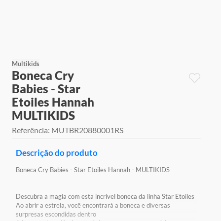
9
º
jogos
10
º
rainbow high
Multikids
Boneca Cry
Babies - Star
Etoiles Hannah
MULTIKIDS
Referência
:
MUTBR20880001RS
Descrição do produto
Boneca Cry Babies - Star Etoiles Hannah - MULTIKIDS
Descubra a magia com esta incrível boneca da linha Star Etoiles
Ao abrir a estrela, você encontrará a boneca e diversas
surpresas escondidas dentro