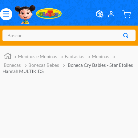
Buscar
TERMOS MAIS BUSCADOS
Meninos e Meninas
Fantasias
Meninas
1
º
meninos
Bonecas
Bonecas Bebes
Boneca Cry Babies - Star Etoiles
2
º
marvel legends
Hannah MULTIKIDS
3
º
barbie
4
º
master of the universe
5
º
hot wheels
6
º
bebes
7
º
boneca
8
º
pokemon