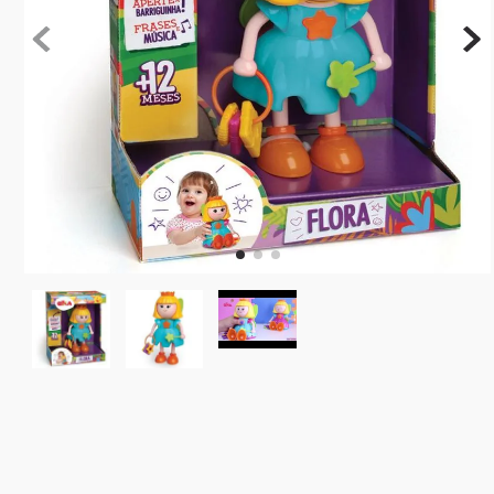
10
º
rainbow high