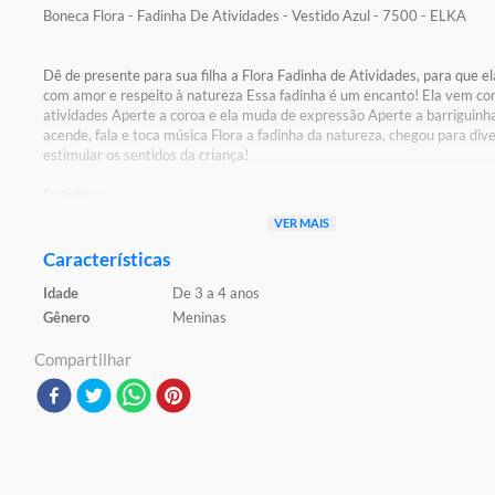
Boneca Flora - Fadinha De Atividades - Vestido Azul - 7500 - ELKA
Dê de presente para sua filha a Flora Fadinha de Atividades, para que el
com amor e respeito à natureza Essa fadinha é um encanto! Ela vem co
atividades Aperte a coroa e ela muda de expressão Aperte a barriguinha
acende, fala e toca música Flora a fadinha da natureza, chegou para dive
estimular os sentidos da criança!
Detalhes:
Certificação: INMETRO REGISTRO 000968/2019
VER MAIS
Características:
Características
Conteúdo da embalagem: 1 Boneca
Idade
De 3 a 4 anos
Composição / Material: Plástico e Componentes Eletrônicos
Altura Aproximada Da Boneca: 22,5 cm
Gênero
Meninas
Marca:ELKA
Modelo:Fada
Compartilhar
Código De Barras:7896448175003
Ref:Elk750
Aviso: As Cores Podem Variar Entre As Imagens Mostradas Acima e o P
Imagens Meramente Ilustrativas
Garantia:
3 Meses contra defeito de fabricação