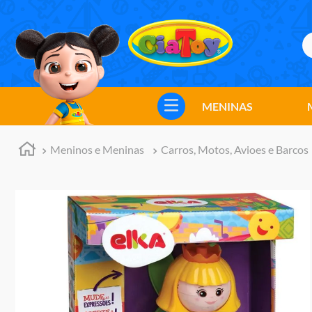
B
TERMOS MAIS BUSCADOS
1
º
meninos
MENINAS
2
º
marvel legends
3
º
barbie
Meninos e Meninas
Carros, Motos, Avioes e Barcos
4
º
master of the universe
5
º
bebes
6
º
hot wheels
7
º
boneca
8
º
pokemon
9
º
jogos