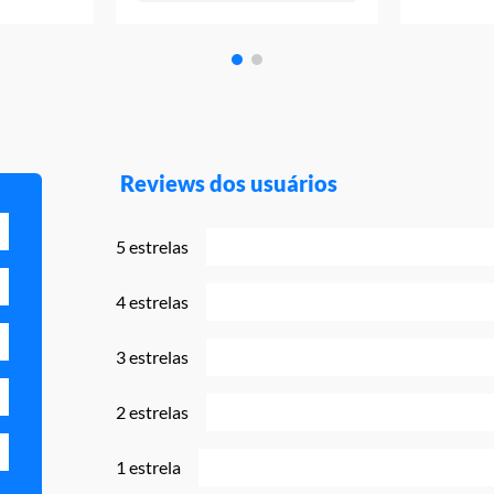
Reviews dos usuários
5 estrelas
4 estrelas
3 estrelas
2 estrelas
1 estrela