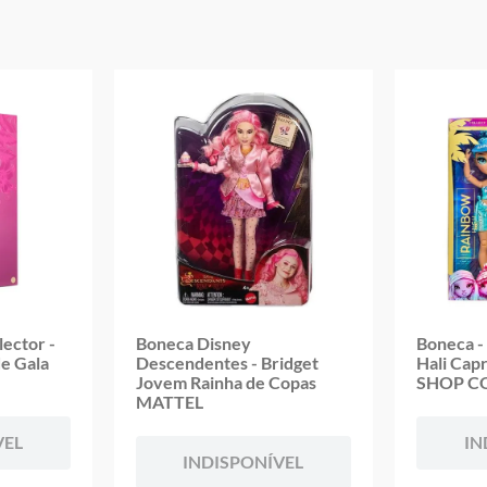
ector -
Boneca Disney
Boneca -
de Gala
Descendentes - Bridget
Hali Capr
Jovem Rainha de Copas
SHOP C
MATTEL
VEL
IN
INDISPONÍVEL