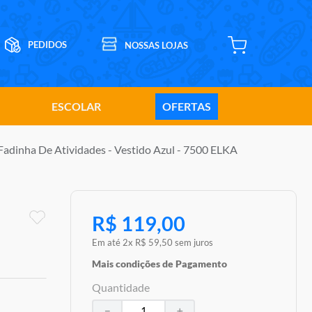
ESCOLAR
OFERTAS
 Fadinha De Atividades - Vestido Azul - 7500 ELKA
R$
119
,
00
Em até
2
x
R$
59
,
50
sem juros
Mais condições de Pagamento
Quantidade
－
＋