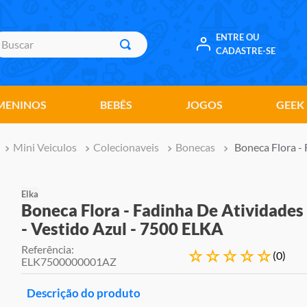
uscar
ENTRE OU
CADASTRE-SE
MENINOS
BEBÊS
JOGOS
GEEK
Mini Veiculos
Colecionaveis
Bonecas
Boneca Flora -
Elka
Boneca Flora - Fadinha De Atividades
- Vestido Azul - 7500 ELKA
Referência
:
☆
☆
☆
☆
☆
(
0
)
ELK7500000001AZ
Descrição do produto