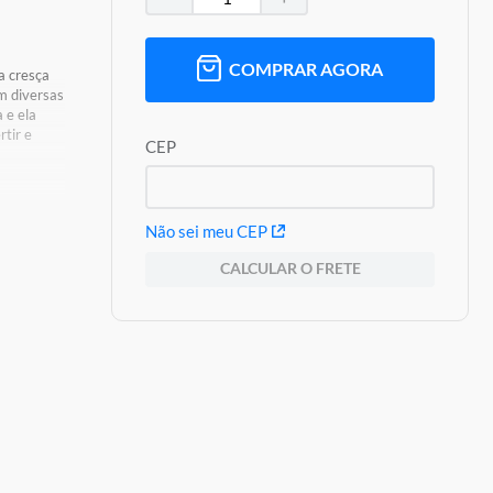
COMPRAR AGORA
a cresça
m diversas
 e ela
rtir e
CEP
Não sei meu CEP
CALCULAR O FRETE
roduto,