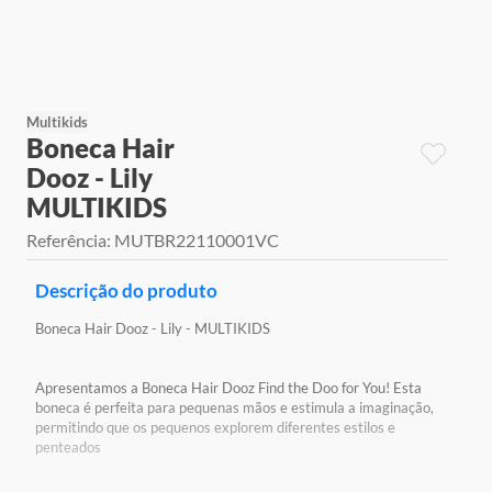
9
º
jogos
10
º
rainbow high
Multikids
Boneca Hair
Dooz - Lily
MULTIKIDS
Referência
:
MUTBR22110001VC
Descrição do produto
Boneca Hair Dooz - Lily - MULTIKIDS
Apresentamos a Boneca Hair Dooz Find the Doo for You! Esta
boneca é perfeita para pequenas mãos e estimula a imaginação,
permitindo que os pequenos explorem diferentes estilos e
penteados