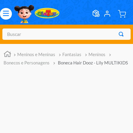
Buscar
TERMOS MAIS BUSCADOS
Meninos e Meninas
Fantasias
Meninos
1
º
meninos
Bonecos e Personagens
Boneca Hair Dooz - Lily MULTIKIDS
2
º
marvel legends
3
º
barbie
4
º
master of the universe
5
º
bebes
6
º
hot wheels
7
º
boneca
8
º
pokemon