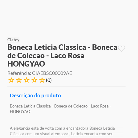
9
º
jogos
10
º
rainbow high
Ciatoy
Boneca Leticia Classica - Boneca
de Colecao - Laco Rosa
HONGYAO
Referência
:
CIAEBSC00009AE
☆
☆
☆
☆
☆
(
0
)
Descrição do produto
Boneca Leticia Classica - Boneca de Colecao - Laco Rosa -
HONGYAO
A elegância está de volta com a encantadora Boneca Letícia
Clássica com um visual atemporal, Letícia encanta com seu