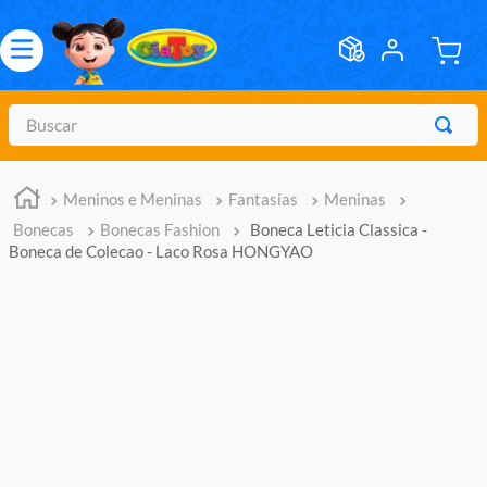
Buscar
TERMOS MAIS BUSCADOS
Meninos e Meninas
Fantasias
Meninas
1
º
meninos
Bonecas
Bonecas Fashion
Boneca Leticia Classica -
2
º
marvel legends
Boneca de Colecao - Laco Rosa HONGYAO
3
º
barbie
4
º
master of the universe
5
º
hot wheels
6
º
bebes
7
º
boneca
8
º
pokemon