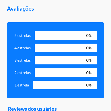
Avaliações
5 estrelas
0%
4 estrelas
0%
3 estrelas
0%
2 estrelas
0%
1 estrela
0%
Reviews dos usuários