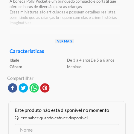
A boneca Polly Pocket é um brinquedo compacto e portátil que
oferece horas de diversão para as crianças
Essas miniaturas são articuladas e possuem detalhes realistas,
permitindo que as crianças brinquem com elas e criem histórias
imaginativas
Detalhes:
VER MAIS
Certificação: Certificado Pelos Órgãos Autorizados -
OCP`S(Organismos De Certificação De Produtos)
Características
Registro: 005987/2021 OCP:0061
Idade
De 3 a 4 anos
De 5 a 6 anos
Características:
Gênero
Meninas
Conteúdo da Embalagem: 1 Mini Boneca
Material/Composição: Plástico
Compartilhar
Ref: FWY19
Marca: Mattel
Modelo: Polly Pocket
Idade Indicada: 4+
Peso Aproximado: 0,200kg
Altura Aproximada da Embalagem (A x L x C): 16cm x 04cm x
Este produto não está disponível no momento
08cm
Quero saber quando estiver disponível
Código de Barras: 887961686135
Aviso: As cores podem variar entre as imagens mostradas acima
e o produto Imagens meramente ilustrativas