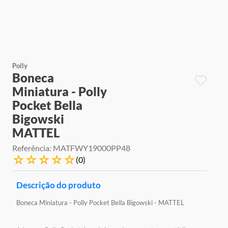
9
º
jogos
10
º
rainbow high
Polly
Boneca
Miniatura - Polly
Pocket Bella
Bigowski
MATTEL
Referência
:
MATFWY19000PP48
☆
☆
☆
☆
☆
(
0
)
Descrição do produto
Boneca Miniatura - Polly Pocket Bella Bigowski - MATTEL