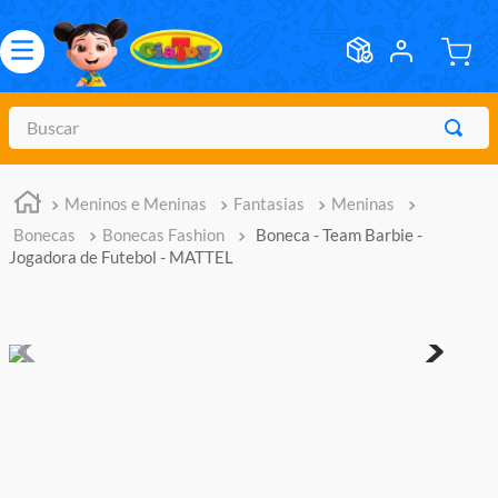
Buscar
TERMOS MAIS BUSCADOS
Meninos e Meninas
Fantasias
Meninas
1
º
meninos
Bonecas
Bonecas Fashion
Boneca - Team Barbie -
2
º
marvel legends
Jogadora de Futebol - MATTEL
3
º
barbie
4
º
master of the universe
5
º
hot wheels
6
º
bebes
7
º
pokemon
8
º
boneca