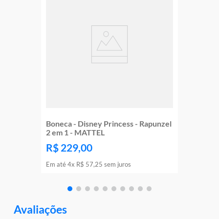
Boneca - Disney Princess - Rapunzel
2 em 1 - MATTEL
R$
229
,
00
Em até
4
x
R$
57
,
25
sem juros
Avaliações