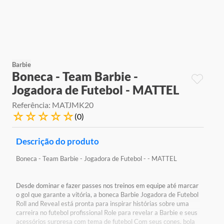
9
º
jogos
10
º
rainbow high
Barbie
Boneca - Team Barbie -
Jogadora de Futebol - MATTEL
Referência
:
MATJMK20
☆
☆
☆
☆
☆
(
0
)
Descrição do produto
Boneca - Team Barbie - Jogadora de Futebol - - MATTEL
Desde dominar e fazer passes nos treinos em equipe até marcar
o gol que garante a vitória, a boneca Barbie Jogadora de Futebol
Roll and Reveal está pronta para inspirar histórias sobre uma
carreira no futebol profissional Role para revelar a Barbie e seus
acessórios surpresa com tema de futebol Com seus cones, bola