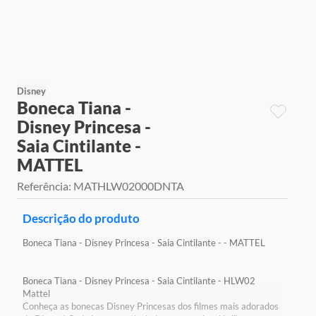
9
º
jogos
10
º
rainbow high
Disney
Boneca Tiana -
Disney Princesa -
Saia Cintilante -
MATTEL
Referência
:
MATHLW02000DNTA
Descrição do produto
Boneca Tiana - Disney Princesa - Saia Cintilante - - MATTEL
Boneca Tiana - Disney Princesa - Saia Cintilante - HLW02
Mattel
Conheça as bonecas Disney Princesas dos filmes mais adorados