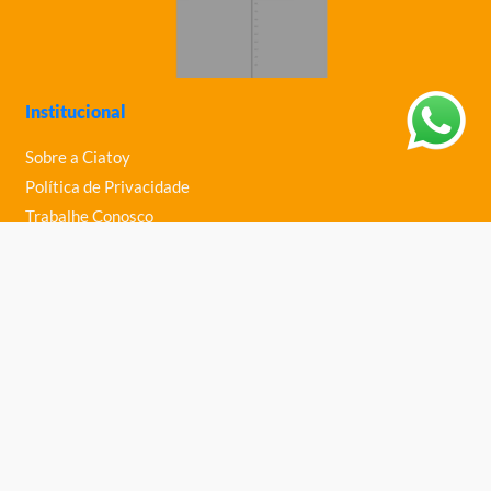
Institucional
Sobre a Ciatoy
Política de Privacidade
Trabalhe Conosco
Nossas Lojas
Ajuda
Política de Trocas e Devoluções
Política de Entrega
Fale Conosco
Central de Ajuda
Telefone: (61) 3363-0030